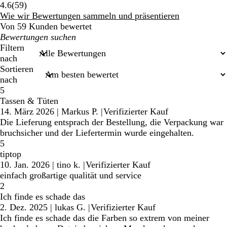
59
4.6
(
59
)
Bewertungen
Wie wir Bewertungen sammeln und präsentieren
Von 59 Kunden bewertet
Meine
Sucheingaben
Filtern
nach
Sortieren
nach
5
Tassen & Tüten
14. März 2026
|
Markus P.
|
Verifizierter Kauf
Die Lieferung entsprach der Bestellung, die Verpackung war
bruchsicher und der Liefertermin wurde eingehalten.
5
tiptop
10. Jan. 2026
|
tino k.
|
Verifizierter Kauf
einfach großartige qualität und service
2
Ich finde es schade das
2. Dez. 2025
|
lukas G.
|
Verifizierter Kauf
Ich finde es schade das die Farben so extrem von meiner