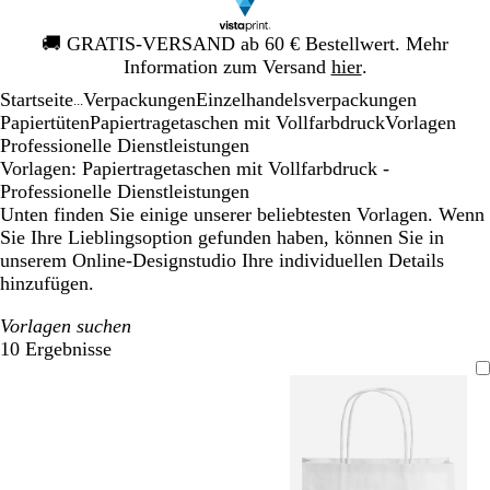
Galeriebild
🚚
GRATIS-VERSAND ab 60 € Bestellwert. Mehr
1
Information zum Versand
hier
.
von
Startseite
Verpackungen
Einzelhandelsverpackungen
1
...
Papiertüten
Papiertragetaschen mit Vollfarbdruck
Vorlagen
Professionelle Dienstleistungen
Vorlagen: Papiertragetaschen mit Vollfarbdruck -
Professionelle Dienstleistungen
Unten finden Sie einige unserer beliebtesten Vorlagen. Wenn
Sie Ihre Lieblingsoption gefunden haben, können Sie in
unserem Online-Designstudio Ihre individuellen Details
hinzufügen.
Vorlagen suchen
10 Ergebnisse
Filter