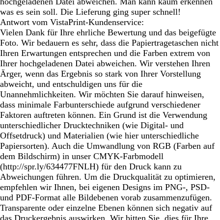
hochgeladenen Datei abweichen. Man kann kaum erkennen
was es sein soll. Die Lieferung ging super schnell!
Antwort vom VistaPrint-Kundenservice:
Vielen Dank für Ihre ehrliche Bewertung und das beigefügte
Foto. Wir bedauern es sehr, dass die Papiertragetaschen nicht
Ihren Erwartungen entsprechen und die Farben extrem von
Ihrer hochgeladenen Datei abweichen. Wir verstehen Ihren
Ärger, wenn das Ergebnis so stark von Ihrer Vorstellung
abweicht, und entschuldigen uns für die
Unannehmlichkeiten. Wir möchten Sie darauf hinweisen,
dass minimale Farbunterschiede aufgrund verschiedener
Faktoren auftreten können. Ein Grund ist die Verwendung
unterschiedlicher Drucktechniken (wie Digital- und
Offsetdruck) und Materialien (wie hier unterschiedliche
Papiersorten). Auch die Umwandlung von RGB (Farben auf
dem Bildschirm) in unser CMYK-Farbmodell
(http://spr.ly/634477FNLH) für den Druck kann zu
Abweichungen führen. Um die Druckqualität zu optimieren,
empfehlen wir Ihnen, bei eigenen Designs im PNG-, PSD-
und PDF-Format alle Bildebenen vorab zusammenzufügen.
Transparente oder einzelne Ebenen können sich negativ auf
das Druckergebnis auswirken. Wir bitten Sie, dies für Ihre