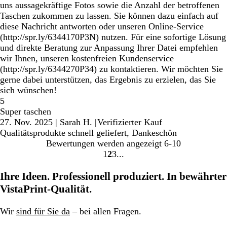
uns aussagekräftige Fotos sowie die Anzahl der betroffenen
Taschen zukommen zu lassen. Sie können dazu einfach auf
diese Nachricht antworten oder unseren Online-Service
(http://spr.ly/6344170P3N) nutzen. Für eine sofortige Lösung
und direkte Beratung zur Anpassung Ihrer Datei empfehlen
wir Ihnen, unseren kostenfreien Kundenservice
(http://spr.ly/6344270P34) zu kontaktieren. Wir möchten Sie
gerne dabei unterstützen, das Ergebnis zu erzielen, das Sie
sich wünschen!
5
Super taschen
27. Nov. 2025
|
Sarah H.
|
Verifizierter Kauf
Qualitätsprodukte schnell geliefert, Dankeschön
Bewertungen werden angezeigt
6-10
1
2
3
Gehe
Gehe
Gehe
zu
zu
zu
Ihre Ideen. Professionell produziert. In bewährter
Seite
Seite
Seite
VistaPrint-Qualität.
1
2
3
Wir
sind für Sie da
– bei allen Fragen.