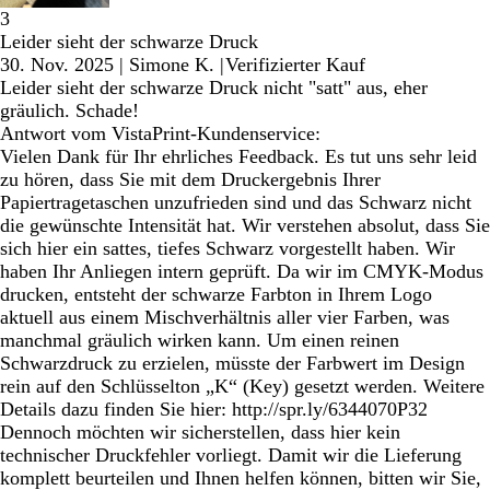
3
Leider sieht der schwarze Druck
30. Nov. 2025
|
Simone K.
|
Verifizierter Kauf
Leider sieht der schwarze Druck nicht "satt" aus, eher
gräulich. Schade!
Antwort vom VistaPrint-Kundenservice:
Vielen Dank für Ihr ehrliches Feedback. Es tut uns sehr leid
zu hören, dass Sie mit dem Druckergebnis Ihrer
Papiertragetaschen unzufrieden sind und das Schwarz nicht
die gewünschte Intensität hat. Wir verstehen absolut, dass Sie
sich hier ein sattes, tiefes Schwarz vorgestellt haben. Wir
haben Ihr Anliegen intern geprüft. Da wir im CMYK-Modus
drucken, entsteht der schwarze Farbton in Ihrem Logo
aktuell aus einem Mischverhältnis aller vier Farben, was
manchmal gräulich wirken kann. Um einen reinen
Schwarzdruck zu erzielen, müsste der Farbwert im Design
rein auf den Schlüsselton „K“ (Key) gesetzt werden. Weitere
Details dazu finden Sie hier: http://spr.ly/6344070P32
Dennoch möchten wir sicherstellen, dass hier kein
technischer Druckfehler vorliegt. Damit wir die Lieferung
komplett beurteilen und Ihnen helfen können, bitten wir Sie,