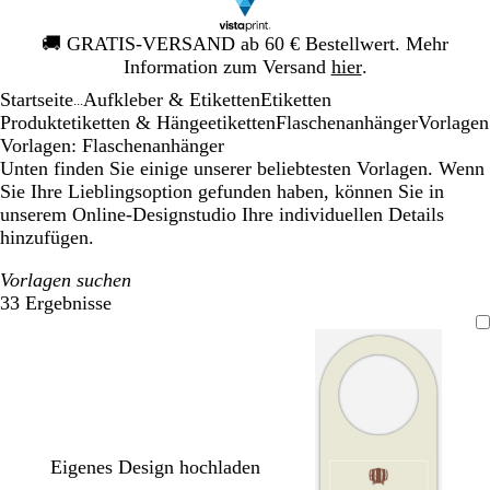
Galeriebild
🚚
GRATIS-VERSAND ab 60 € Bestellwert. Mehr
1
Information zum Versand
hier
.
von
Startseite
Aufkleber & Etiketten
Etiketten
1
...
Produktetiketten & Hängeetiketten
Flaschenanhänger
Vorlagen
Vorlagen: Flaschenanhänger
Unten finden Sie einige unserer beliebtesten Vorlagen. Wenn
Sie Ihre Lieblingsoption gefunden haben, können Sie in
unserem Online-Designstudio Ihre individuellen Details
hinzufügen.
Vorlagen suchen
33 Ergebnisse
Filter
Eigenes Design hochladen