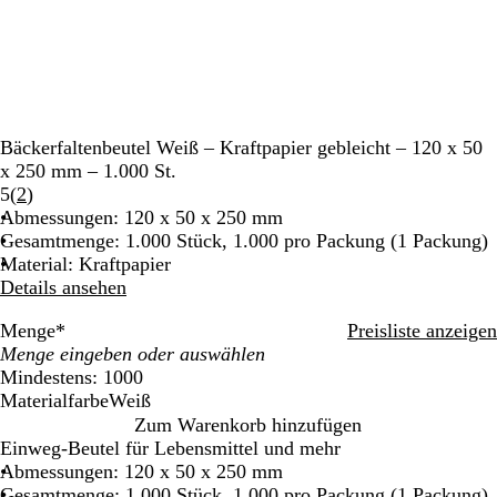
Bäckerfaltenbeutel Weiß – Kraftpapier gebleicht – 120 x 50
x 250 mm – 1.000 St.
Bewertungen
5
(
2
)
2
Abmessungen: 120 x 50 x 250 mm
lesen
Gesamtmenge: 1.000 Stück, 1.000 pro Packung (1 Packung)
Material: Kraftpapier
Details ansehen
Menge
*
Preisliste anzeigen
Mindestens: 1000
Materialfarbe
Weiß
W
Zum Warenkorb hinzufügen
e
Einweg-Beutel für Lebensmittel und mehr
i
Abmessungen: 120 x 50 x 250 mm
ß
Gesamtmenge: 1.000 Stück, 1.000 pro Packung (1 Packung)