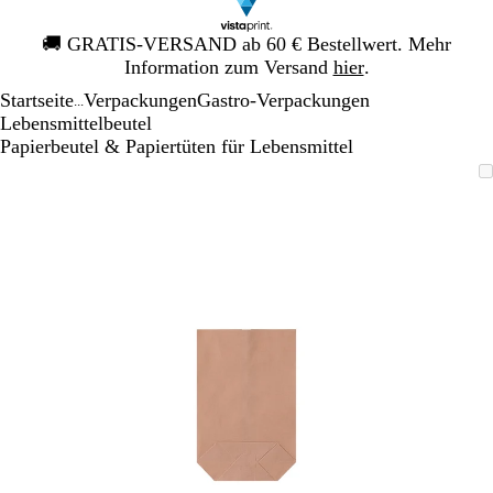
Galeriebild
🚚
GRATIS-VERSAND ab 60 € Bestellwert. Mehr
1
Information zum Versand
hier
.
von
Startseite
Verpackungen
Gastro-Verpackungen
1
...
Lebensmittelbeutel
Papierbeutel & Papiertüten für Lebensmittel
Galeriebild
Vergrößer-/verkleinerbares
Zoom
Verwenden
Klicken
1
Bild
auf
Sie
zum
von
Minimum
die
Vergrößern
1
Tasten
+
und
-
zum
Zoomen
und
die
Pfeiltasten
zum
Schwenken.