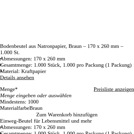
Bodenbeutel aus Natronpapier, Braun – 170 x 260 mm –
1.000 St.
Abmessungen: 170 x 260 mm
Gesamtmenge: 1.000 Stück, 1.000 pro Packung (1 Packung)
Material: Kraftpapier
Details ansehen
Menge
*
Preisliste anzeigen
Mindestens: 1000
Materialfarbe
Braun
B
Zum Warenkorb hinzufügen
r
Einweg-Beutel für Lebensmittel und mehr
a
Abmessungen: 170 x 260 mm
u
Gesamtmenge: 1.000 Stück, 1.000 pro Packung (1 Packung)