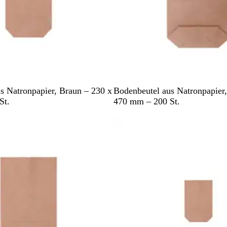
B
s Natronpapier, Braun – 230 x
Bodenbeutel aus Natronpapier
r
St.
470 mm – 200 St.
a
Nicht auf Lager
u
n