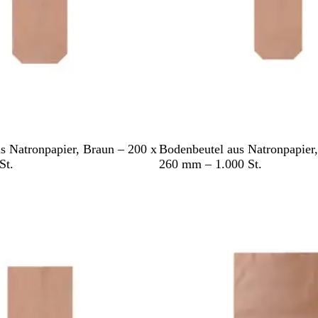
B
s Natronpapier, Braun – 200 x
Bodenbeutel aus Natronpapier
r
St.
260 mm – 1.000 St.
a
u
n