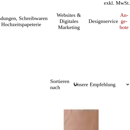
inkl. MwSt.
exkl. MwSt.
Websites &
An­­
a­dung­en, Schreib­wa­ren
Digitales
Designservice
ge­­
 Hochzeitspapeterie
Marketing
bo­­te
Sortieren
nach