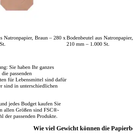
B
s Natronpapier, Braun – 280 x
Bodenbeutel aus Natronpapier
r
St.
210 mm – 1.000 St.
a
u
n
ng: Sie haben Ihr ganzes
n die passenden
ten für Lebensmittel sind dafür
 sind in unterschiedlichen
 und jedes Budget kaufen Sie
 in allen Größen sind FSC®-
ahl der passenden Produkte.
Wie viel Gewicht können die Papierb