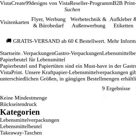
VistaCreate
99designs von Vista
Reseller-Programm
B2B Print
Flyer, Werbung
Werbetechnik &
Aufkleber 
Visitenkarten
& Bürobedarf
Außenwerbung
Etiketten
Galeriebild
🚚
GRATIS-VERSAND ab 60 € Bestellwert. Mehr Inform
1
von
Startseite
Verpackungen
Gastro-Verpackungen
Lebensmittelbe
1
...
Papierbeutel für Lebensmittel
Papierbeutel und Papiertüten sind ein Must-have in der Gast
VistaPrint. Unsere Kraftpapier-Lebensmittelverpackungen gi
unterschiedlichen Größen, in gängigen Bestellmengen erhältl
Zu
9 Ergebnisse
Keine Mindestmenge
Bestseller
Rückseitendruck
Kategorien
Lebensmittelverpackungen
Lebensmittelbeutel
Takeaway-Taschen