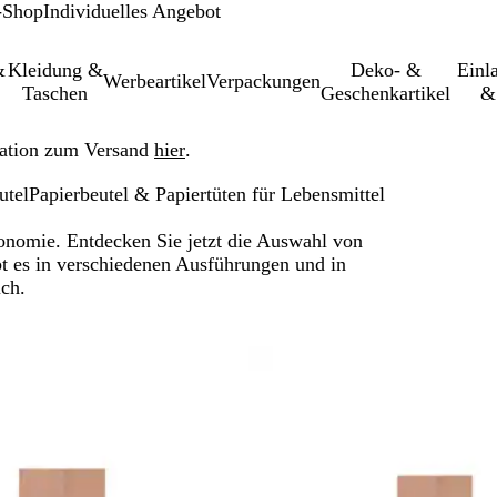
-Shop
Individuelles Angebot
&
Kleidung &
Deko- &
Einl­
Werbeartikel
Verpackungen
Taschen
Geschenkartikel
&
ation zum Versand
hier
.
utel
Papierbeutel & Papiertüten für Lebensmittel
ronomie. Entdecken Sie jetzt die Auswahl von
bt es in verschiedenen Ausführungen und in
ich.
 gefilterten Ergebnissen springen