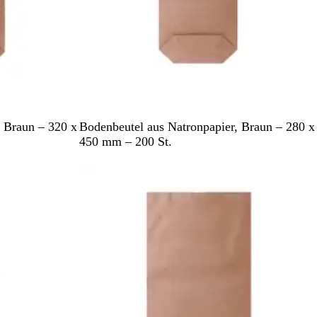
B
, Braun – 320 x
Bodenbeutel aus Natronpapier, Braun – 280 x
r
450 mm – 200 St.
a
Nicht auf Lager
u
n