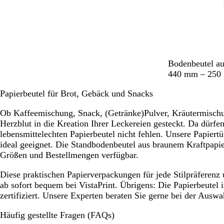
B
Bodenbeutel au
r
440 mm – 250 
a
Papierbeutel für Brot, Gebäck und Snacks
u
n
Ob Kaffeemischung, Snack, (Getränke)Pulver, Kräutermischu
Herzblut in die Kreation Ihrer Leckereien gesteckt. Da dürfe
lebensmittelechten Papierbeutel nicht fehlen. Unsere Papiertü
ideal geeignet. Die Standbodenbeutel aus braunem Kraftpapier
Größen und Bestellmengen verfügbar.
Diese praktischen Papierverpackungen für jede Stilpräferenz
ab sofort bequem bei VistaPrint. Übrigens: Die Papierbeutel
zertifiziert. Unsere Experten beraten Sie gerne bei der Ausw
Häufig gestellte Fragen (FAQs)