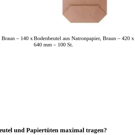
B
, Braun – 140 x
Bodenbeutel aus Natronpapier, Braun – 420 x
r
640 mm – 100 St.
a
u
n
eutel und Papiertüten maximal tragen?