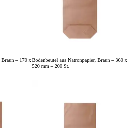
B
, Braun – 170 x
Bodenbeutel aus Natronpapier, Braun – 360 x
r
520 mm – 200 St.
a
u
n