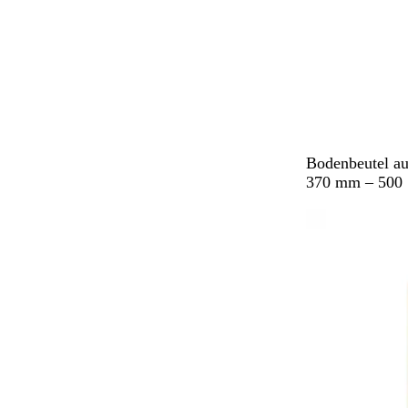
B
Bodenbeutel au
r
370 mm – 500 
a
u
n