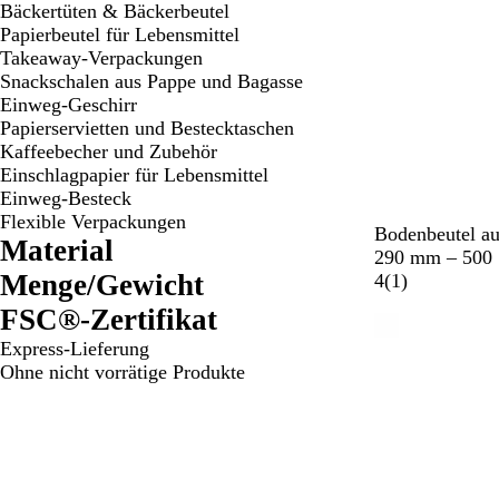
Bäckertüten & Bäckerbeutel
Papierbeutel für Lebensmittel
Takeaway-Verpackungen
Snackschalen aus Pappe und Bagasse
Einweg-Geschirr
Papierservietten und Bestecktaschen
Kaffeebecher und Zubehör
Einschlagpapier für Lebensmittel
Einweg-Besteck
Flexible Verpackungen
B
Bodenbeutel au
Material
r
290 mm – 500 
Menge/Gewicht
a
1
4
(
1
)
u
B
FSC®-Zertifikat
n
e
Express-Lieferung
w
Ohne nicht vorrätige Produkte
e
r
t
u
n
g