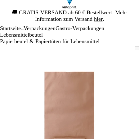
Galeriebild
🚚
GRATIS-VERSAND ab 60 € Bestellwert. Mehr
1
Information zum Versand
hier
.
von
Startseite
Verpackungen
Gastro-Verpackungen
1
...
Lebensmittelbeutel
Papierbeutel & Papiertüten für Lebensmittel
Galeriebild
Vergrößer-/verkleinerbares
Zoom
Verwenden
Klicken
1
Bild
auf
Sie
zum
von
Minimum
die
Vergrößern
1
Tasten
+
und
-
zum
Zoomen
und
die
Pfeiltasten
zum
Schwenken.