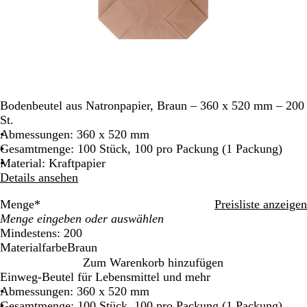
Bodenbeutel aus Natronpapier, Braun – 360 x 520 mm – 200
St.
Abmessungen: 360 x 520 mm
Gesamtmenge: 100 Stück, 100 pro Packung (1 Packung)
Material: Kraftpapier
Details ansehen
Menge
*
Preisliste anzeigen
Mindestens: 200
Materialfarbe
Braun
B
Zum Warenkorb hinzufügen
r
Einweg-Beutel für Lebensmittel und mehr
a
Abmessungen: 360 x 520 mm
u
Gesamtmenge: 100 Stück, 100 pro Packung (1 Packung)