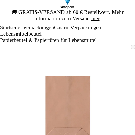
Galeriebild
🚚
GRATIS-VERSAND ab 60 € Bestellwert. Mehr
1
Information zum Versand
hier
.
von
Startseite
Verpackungen
Gastro-Verpackungen
1
...
Lebensmittelbeutel
Papierbeutel & Papiertüten für Lebensmittel
Galeriebild
Vergrößer-/verkleinerbares
Zoom
Verwenden
Klicken
1
Bild
auf
Sie
zum
von
Minimum
die
Vergrößern
1
Tasten
+
und
-
zum
Zoomen
und
die
Pfeiltasten
zum
Schwenken.