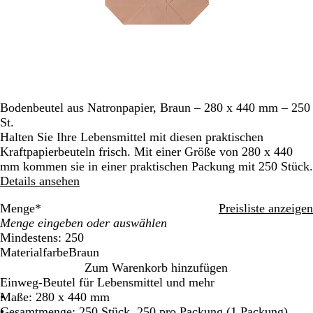
Bodenbeutel aus Natronpapier, Braun – 280 x 440 mm – 250
St.
Halten Sie Ihre Lebensmittel mit diesen praktischen
Kraftpapierbeuteln frisch. Mit einer Größe von 280 x 440
mm kommen sie in einer praktischen Packung mit 250 Stück.
Details ansehen
Menge
*
Preisliste anzeigen
Mindestens: 250
Materialfarbe
Braun
B
Zum Warenkorb hinzufügen
r
Einweg-Beutel für Lebensmittel und mehr
a
Maße: 280 x 440 mm
u
Gesamtmenge: 250 Stück, 250 pro Packung (1 Packung)