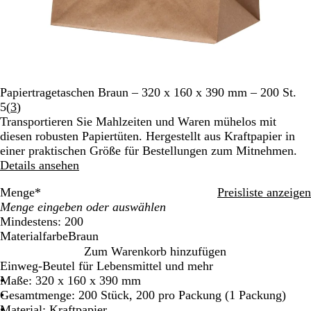
Papiertragetaschen Braun – 320 x 160 x 390 mm – 200 St.
Bewertungen
5
(
3
)
3
Transportieren Sie Mahlzeiten und Waren mühelos mit
lesen
diesen robusten Papiertüten. Hergestellt aus Kraftpapier in
einer praktischen Größe für Bestellungen zum Mitnehmen.
Details ansehen
Menge
*
Preisliste anzeigen
Mindestens: 200
Materialfarbe
Braun
B
Zum Warenkorb hinzufügen
r
Einweg-Beutel für Lebensmittel und mehr
a
Maße: 320 x 160 x 390 mm
u
Gesamtmenge: 200 Stück, 200 pro Packung (1 Packung)
n
Material: Kraftpapier