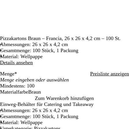
Pizzakartons Braun – Francia, 26 x 26 x 4,2 cm – 100 St.
Abmessungen: 26 x 26 x 4,2 cm
Gesamtmenge: 100 Stück, 1 Packung
Material: Wellpappe
Details ansehen
Menge
*
Preisliste anzeigen
Mindestens: 100
Materialfarbe
Braun
B
Zum Warenkorb hinzufügen
r
Einweg-Behälter für Catering und Takeaway
a
Abmessungen: 26 x 26 x 4,2 cm
u
Gesamtmenge: 100 Stück, 1 Packung
n
Material: Wellpappe
Unterkategorie: Pizzakartons