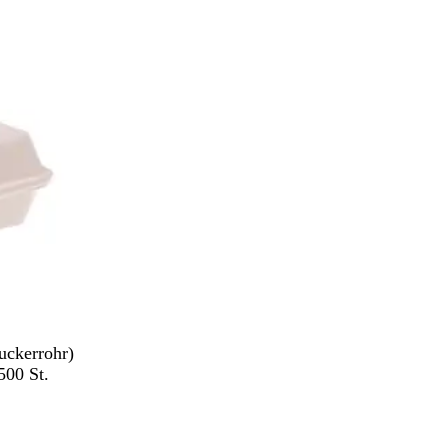
ß
ckerrohr)
500 St.