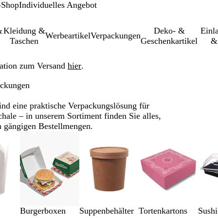
-Shop
Individuelles Angebot
&
Kleidung &
Deko- &
Einl­
Werbeartikel
Verpackungen
Taschen
Geschenkartikel
&
ation zum Versand
hier
.
ackungen
ind eine praktische Verpackungslösung für
hale – in unserem Sortiment finden Sie alles,
in gängigen Bestellmengen.
Burgerboxen
Suppenbehälter
Tortenkartons
Sushi