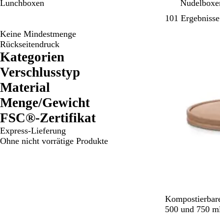
Lunchboxen
Nudelboxe
101 Ergebnisse
Keine Mindestmenge
Nicht auf Lage
Rückseitendruck
Kategorien
Verschlusstyp
Material
Menge/Gewicht
FSC®-Zertifikat
Express-Lieferung
Ohne nicht vorrätige Produkte
B
Kompostierbare
r
500 und 750 ml
a