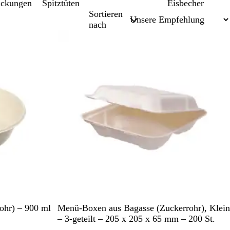
ackungen
Spitztüten
Eisbecher
Sortieren
nach
Nicht auf Lager
W
ohr) – 900 ml
Menü-Boxen aus Bagasse (Zuckerrohr), Klein
e
– 3-geteilt – 205 x 205 x 65 mm – 200 St.
i