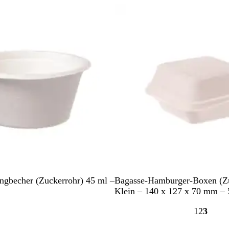
r
Nicht auf Lager
u
r
w
e
i
ß
W
ngbecher (Zuckerrohr) 45 ml –
Bagasse-Hamburger-Boxen (Zu
e
Klein – 140 x 127 x 70 mm – 
i
1
2
3
ß
Gehe
Gehe
Gehe
zu
zu
zu