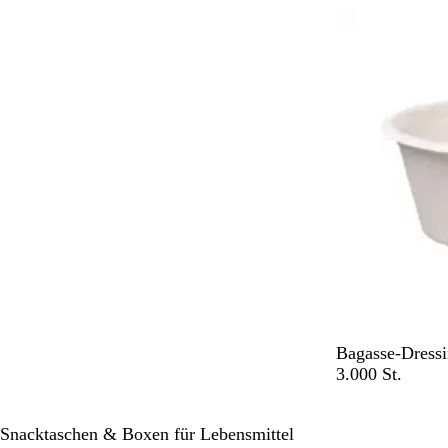
Nicht auf Lage
u
n
W
Bagasse-Dressi
e
3.000 St.
i
ß
Snacktaschen & Boxen für Lebensmittel