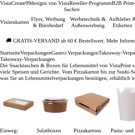
VistaCreate
99designs von Vista
Reseller-Programm
B2B Print
Flyer, Werbung
Werbetechnik &
Aufkleber 
Visitenkarten
& Bürobedarf
Außenwerbung
Etiketten
Galeriebild
🚚
GRATIS-VERSAND ab 60 € Bestellwert. Mehr Inform
1
von
Startseite
Verpackungen
Gastro-Verpackungen
Takeaway-Verp
1
Takeaway-Verpackungen
Die Snacktaschen & Boxen für Lebensmittel von VistaPrint s
viele Speisen und Gerichte. Vom Pizzakarton bis zur Sushi-Sc
was Sie an Lebensmittelverpackungen benötigen, erhältlich 
Galeriebilder
1
bis
8
von
11
Einweg-
Salatboxen
Pizzakartons
Pasta- und