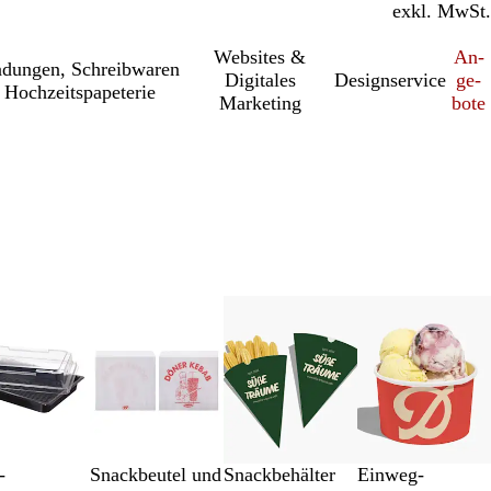
inkl. MwSt.
exkl. MwSt.
Websites &
An­­
a­dung­en, Schreib­wa­ren
Digitales
Designservice
ge­­
 Hochzeitspapeterie
Marketing
bo­­te
-
Snackbeutel und
Snackbehälter
Einweg-