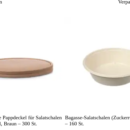
n
Verp
Zu gefilterten Ergebnissen springen
r
Nicht auf Lager
N
 Pappdeckel für Salatschalen
Bagasse-Salatschalen (Zuckerr
a
, Braun – 300 St.
– 160 St.
t