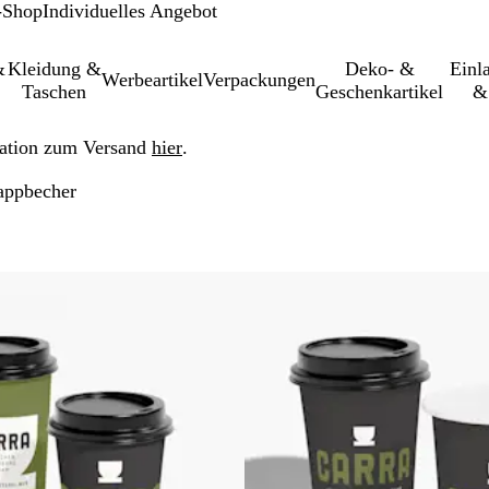
-Shop
Individuelles Angebot
&
Kleidung &
Deko- &
Einl­
Werbeartikel
Verpackungen
Taschen
Geschenkartikel
&
ation zum Versand
hier
.
appbecher
 gefilterten Ergebnissen springen