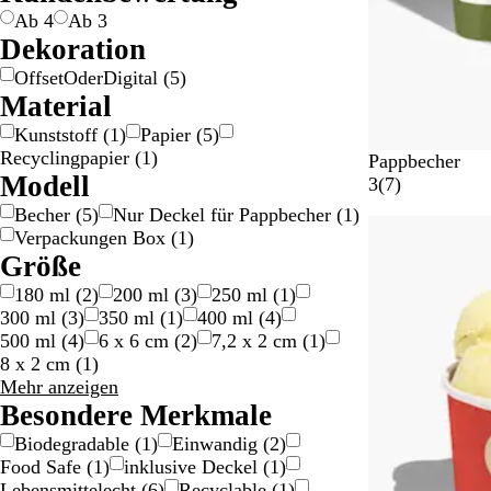
r
Ab 4
Ab 3
z
Dekoration
OffsetOderDigital
(
5
)
Material
Kunststoff
(
1
)
Papier
(
5
)
Recyclingpapier
(
1
)
W
Pappbecher
Modell
e
7
3
(
7
)
i
B
Becher
(
5
)
Nur Deckel für Pappbecher
(
1
)
Bestseller
ß
e
Verpackungen Box
(
1
)
w
Größe
e
180 ml
(
2
)
200 ml
(
3
)
250 ml
(
1
)
r
300 ml
(
3
)
350 ml
(
1
)
400 ml
(
4
)
t
500 ml
(
4
)
6 x 6 cm
(
2
)
7,2 x 2 cm
(
1
)
u
8 x 2 cm
(
1
)
n
Größe
Mehr anzeigen
g
Auswahlmöglichkeiten
Besondere Merkmale
e
n
Biodegradable
(
1
)
Einwandig
(
2
)
Food Safe
(
1
)
inklusive Deckel
(
1
)
Lebensmittelecht
(
6
)
Recyclable
(
1
)