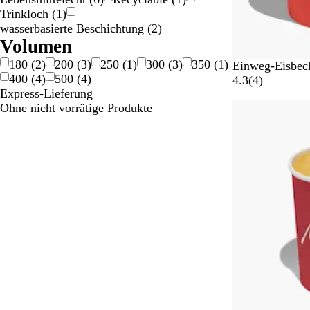
Trinkloch
(
1
)
wasserbasierte Beschichtung
(
2
)
Volumen
180
(
2
)
200
(
3
)
250
(
1
)
300
(
3
)
350
(
1
)
W
Einweg-Eisbec
400
(
4
)
500
(
4
)
e
4
4.3
(
4
)
Express-Lieferung
i
B
Nicht auf Lage
Ohne nicht vorrätige Produkte
ß
e
w
e
r
t
u
n
g
e
n