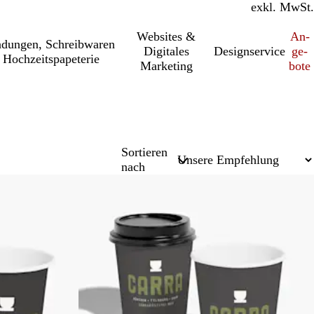
inkl. MwSt.
exkl. MwSt.
Websites &
An­­
a­dung­en, Schreib­wa­ren
Digitales
Designservice
ge­­
 Hochzeitspapeterie
Marketing
bo­­te
Sortieren
nach