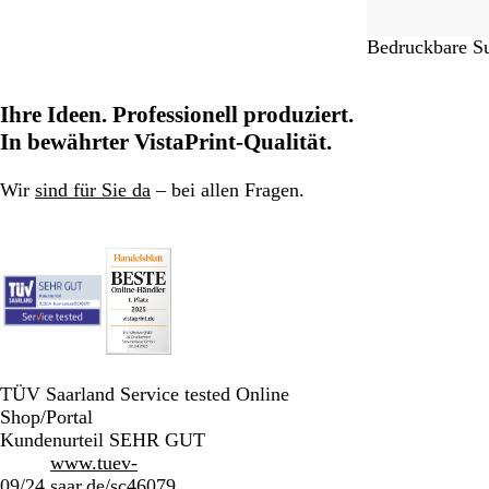
W
Bedruckbare S
e
i
Ihre Ideen. Professionell produziert.
ß
In bewährter VistaPrint-Qualität.
Wir
sind für Sie da
– bei allen Fragen.
TÜV Saarland Service tested Online
Shop/Portal
Kundenurteil SEHR GUT
www.tuev-
09/24
saar.de/sc46079