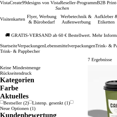
VistaCreate
99designs von Vista
Reseller-Programm
B2B Print
Flyer, Werbung
Werbetechnik &
Aufkleber 
Visitenkarten
& Bürobedarf
Außenwerbung
Etiketten
Galeriebild
🚚
GRATIS-VERSAND ab 60 € Bestellwert. Mehr Inform
1
von
Startseite
Verpackungen
Lebensmittelverpackungen
Trink- & P
1
Trink- & Pappbecher
Zu
7 Ergebnisse
Keine Mindestmenge
Bestseller
Rückseitendruck
Kategorien
Farbe
S
W
Ak­tu­elles
c
e
Bestseller
(
2
)
Listenp. gesenkt
(
1
)
h
i
Neue Optionen
(
1
)
w
ß
Kundenbewertung
a