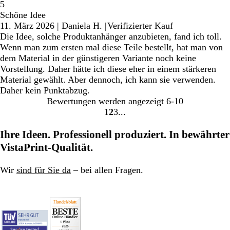
5
Schöne Idee
11. März 2026
|
Daniela H.
|
Verifizierter Kauf
Die Idee, solche Produktanhänger anzubieten, fand ich toll.
Wenn man zum ersten mal diese Teile bestellt, hat man von
dem Material in der günstigeren Variante noch keine
Vorstellung. Daher hätte ich diese eher in einem stärkeren
Material gewählt. Aber dennoch, ich kann sie verwenden.
Daher kein Punktabzug.
Bewertungen werden angezeigt
6-10
1
2
3
Gehe
Gehe
Gehe
zu
zu
zu
Ihre Ideen. Professionell produziert. In bewährter
Seite
Seite
Seite
VistaPrint-Qualität.
Wir
sind für Sie da
– bei allen Fragen.