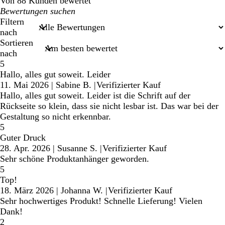
Von 88 Kunden bewertet
Meine
Sucheingaben
Filtern
nach
Sortieren
nach
5
Hallo, alles gut soweit. Leider
11. Mai 2026
|
Sabine B.
|
Verifizierter Kauf
Hallo, alles gut soweit. Leider ist die Schrift auf der
Rückseite so klein, dass sie nicht lesbar ist. Das war bei der
Gestaltung so nicht erkennbar.
5
Guter Druck
28. Apr. 2026
|
Susanne S.
|
Verifizierter Kauf
Sehr schöne Produktanhänger geworden.
5
Top!
18. März 2026
|
Johanna W.
|
Verifizierter Kauf
Sehr hochwertiges Produkt! Schnelle Lieferung! Vielen
Dank!
2