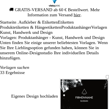
Galeriebild
🚚
GRATIS-VERSAND ab 60 € Bestellwert. Mehr
1
Information zum Versand
hier
.
von
Startseite
Aufkleber & Etiketten
Etiketten
1
...
Produktetiketten & Hängeetiketten
Produktanhänger
Vorlagen
Kunst, Handwerk und Design
Vorlagen: Produktanhänger - Kunst, Handwerk und Design
Unten finden Sie einige unserer beliebtesten Vorlagen. Wenn
Sie Ihre Lieblingsoption gefunden haben, können Sie in
unserem Online-Designstudio Ihre individuellen Details
hinzufügen.
Vorlagen suchen
33 Ergebnisse
Filter
Eigenes Design hochladen