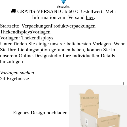
Galeriebild
🚚
GRATIS-VERSAND ab 60 € Bestellwert. Mehr
1
Information zum Versand
hier
.
von
Startseite
Verpackungen
Produktverpackungen
1
...
Thekendisplays
Vorlagen
Vorlagen: Thekendisplays
Unten finden Sie einige unserer beliebtesten Vorlagen. Wenn
Sie Ihre Lieblingsoption gefunden haben, können Sie in
unserem Online-Designstudio Ihre individuellen Details
hinzufügen.
Vorlagen suchen
24 Ergebnisse
Filter
Eigenes Design hochladen