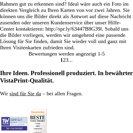
Rahmen gut zu erkennen sind? Ideal wäre auch ein Foto im
direkten Vergleich zu Ihren Karten von vor zwei Jahren. Sie
können uns die Bilder direkt als Antwort auf diese Nachricht
zusenden oder unseren Kundenservice über unser Hilfe-
Center kontaktieren: http://spr.ly/63447B8G39l. Sobald uns
die Bilder vorliegen, werden wir umgehend eine passende
Lösung für Sie finden, damit Sie wieder voll und ganz mit
Ihren Visitenkarten zufrieden sind.
Bewertungen werden angezeigt
1-5
1
2
3
Gehe
Gehe
Gehe
zu
zu
zu
Ihre Ideen. Professionell produziert. In bewährter
Seite
Seite
Seite
VistaPrint-Qualität.
Wir
sind für Sie da
– bei allen Fragen.