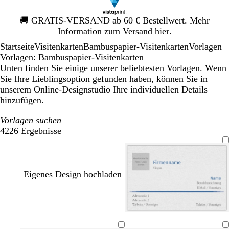
Galeriebild
🚚
GRATIS-VERSAND ab 60 € Bestellwert. Mehr
1
Information zum Versand
hier
.
von
Startseite
Visitenkarten
Bambuspapier-Visitenkarten
Vorlagen
1
Vorlagen: Bambuspapier-Visitenkarten
Unten finden Sie einige unserer beliebtesten Vorlagen. Wenn
Sie Ihre Lieblingsoption gefunden haben, können Sie in
unserem Online-Designstudio Ihre individuellen Details
hinzufügen.
Vorlagen suchen
4226 Ergebnisse
Filter
Eigenes Design hochladen
D
D
B
R
u
u
l
o