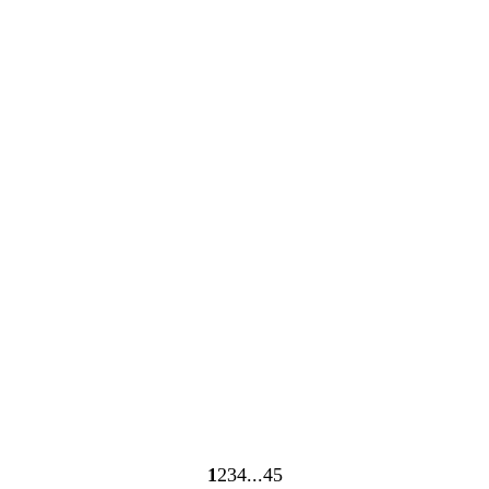
Ladevorgang
Ladevorgang
1
2
3
4
45
Seite
Seite
Seite
Seite
Seite