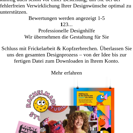
fehlerfreien Verwirklichung Ihrer Designwünsche optimal zu
unterstützen.
Bewertungen werden angezeigt
1-5
1
2
3
Gehe
Gehe
Gehe
Professionelle Designhilfe
zu
zu
zu
Wir übernehmen die Gestaltung für Sie
Seite
Seite
Seite
Schluss mit Frickelarbeit & Kopfzerbrechen. Überlassen Sie
uns den gesamten Designprozess – von der Idee bis zur
fertigen Datei zum Downloaden in Ihrem Konto.
Mehr erfahren