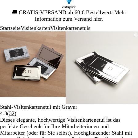
Galeriebild
🚚
GRATIS-VERSAND ab 60 € Bestellwert. Mehr
1
Information zum Versand
hier
.
von
Startseite
Visitenkarten
Visitenkartenetuis
1
Galeriebild
Vergrößer-/verkleinerbares
Zoom
Verwenden
Klicken
Vergrößer-/verk
Zoom
Verwenden
Klicken
1
Bild
auf
Sie
zum
Bild
auf
Sie
zum
von
Minimum
die
Vergrößern
Minimum
die
Vergrößern
2
Tasten
Tasten
+
+
und
und
-
-
zum
zum
Zoomen
Zoomen
und
und
die
die
Pfeiltasten
Pfeiltasten
Stahl-Visitenkartenetui mit Gravur
zum
zum
Bewertungen
4.3
(
32
)
Schwenken.
Schwenken.
32
Dieses elegante, hochwertige Visitenkartenetui ist das
lesen
perfekte Geschenk für Ihre Mitarbeiterinnen und
Mitarbeiter (oder für Sie selbst). Hochglänzender Stahl mit