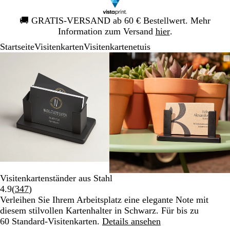
Galeriebild
🚚
GRATIS-VERSAND ab 60 € Bestellwert. Mehr
1
Information zum Versand
hier
.
von
Startseite
Visitenkarten
Visitenkartenetuis
1
Galeriebild
Vergrößer-/verkleinerbares
Zoom
Verwenden
Klicken
Vergrößer-/verk
Zoom
Verwenden
Klicken
1
Bild
auf
Sie
zum
Bild
auf
Sie
zum
von
Minimum
die
Vergrößern
Minimum
die
Vergrößern
2
Tasten
Tasten
+
+
und
und
-
-
zum
zum
Zoomen
Zoomen
und
und
die
die
Pfeiltasten
Pfeiltasten
Visitenkartenständer aus Stahl
zum
zum
Bewertungen
4.9
(
347
)
Schwenken.
Schwenken.
347
Verleihen Sie Ihrem Arbeitsplatz eine elegante Note mit
lesen
diesem stilvollen Kartenhalter in Schwarz. Für bis zu
60 Standard-Visitenkarten.
Details ansehen