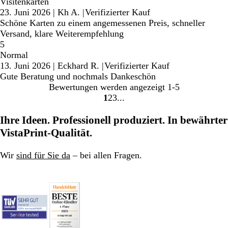
Visitenkarten
23. Juni 2026
|
Kh A.
|
Verifizierter Kauf
Schöne Karten zu einem angemessenen Preis, schneller
Versand, klare Weiterempfehlung
5
Normal
13. Juni 2026
|
Eckhard R.
|
Verifizierter Kauf
Gute Beratung und nochmals Dankeschön
Bewertungen werden angezeigt
1-5
1
2
3
Gehe
Gehe
Gehe
zu
zu
zu
Ihre Ideen. Professionell produziert. In bewährter
Seite
Seite
Seite
VistaPrint-Qualität.
Wir
sind für Sie da
– bei allen Fragen.