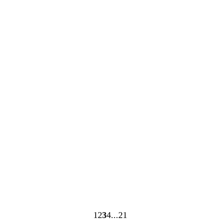
Ladevorgang
Ladevorgang
1
2
3
4
21
Seite
Seite
Seite
Seite
Seite