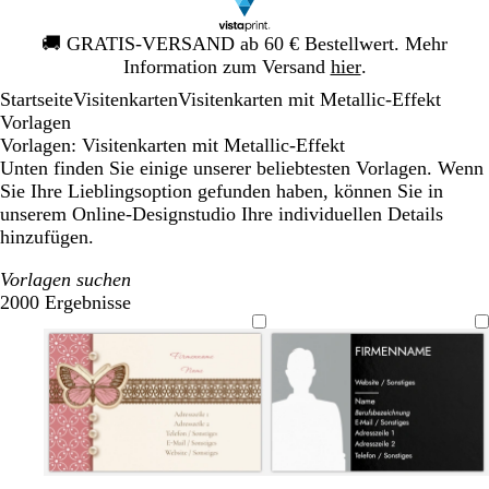
Galeriebild
🚚
GRATIS-VERSAND ab 60 € Bestellwert. Mehr
1
Information zum Versand
hier
.
von
Startseite
Visitenkarten
Visitenkarten mit Metallic-Effekt
1
Vorlagen
Vorlagen: Visitenkarten mit Metallic-Effekt
Unten finden Sie einige unserer beliebtesten Vorlagen. Wenn
Sie Ihre Lieblingsoption gefunden haben, können Sie in
unserem Online-Designstudio Ihre individuellen Details
hinzufügen.
Vorlagen suchen
2000 Ergebnisse
Filter
C
C
C
S
M
D
D
O