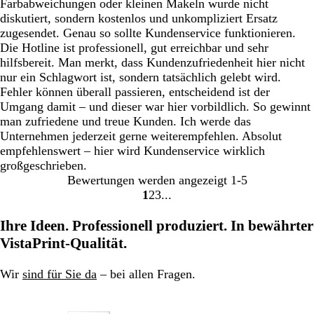
Farbabweichungen oder kleinen Makeln wurde nicht
diskutiert, sondern kostenlos und unkompliziert Ersatz
zugesendet. Genau so sollte Kundenservice funktionieren.
Die Hotline ist professionell, gut erreichbar und sehr
hilfsbereit. Man merkt, dass Kundenzufriedenheit hier nicht
nur ein Schlagwort ist, sondern tatsächlich gelebt wird.
Fehler können überall passieren, entscheidend ist der
Umgang damit – und dieser war hier vorbildlich. So gewinnt
man zufriedene und treue Kunden. Ich werde das
Unternehmen jederzeit gerne weiterempfehlen. Absolut
empfehlenswert – hier wird Kundenservice wirklich
großgeschrieben.
Bewertungen werden angezeigt
1-5
1
2
3
Gehe
Gehe
Gehe
zu
zu
zu
Ihre Ideen. Professionell produziert. In bewährter
Seite
Seite
Seite
VistaPrint-Qualität.
Wir
sind für Sie da
– bei allen Fragen.