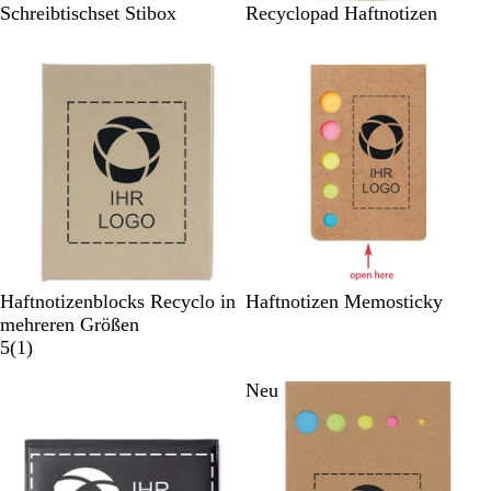
B
B
Schreibtischset Stibox
Recyclopad Haftnotizen
e
e
i
i
g
g
e
e
B
B
W
Haftnotizenblocks Recyclo in
Haftnotizen Memosticky
e
e
h
mehreren Größen
i
1
i
i
5
(
1
)
g
B
g
t
Neu
e
e
e
e
w
e
r
t