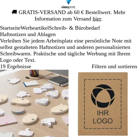
Galeriebild
🚚
GRATIS-VERSAND ab 60 € Bestellwert. Mehr
1
Information zum Versand
hier
.
von
Startseite
Werbeartikel
Schreib- & Bürobedarf
1
Haftnotizen und Ablagen
Verleihen Sie jedem Arbeitsplatz eine persönliche Note mit
selbst gestalteten Haftnotizen und anderen personalisierten
Schreibwaren. Praktische und tägliche Werbung mit Ihrem
Logo oder Text.
19 Ergebnisse
Filtern und sortieren
Bestseller