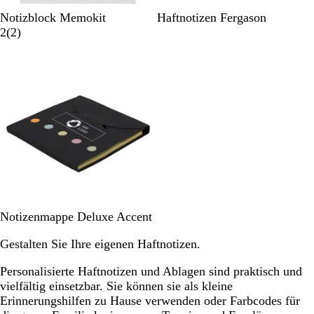
W
N
Notizblock Memokit
Haftnotizen Fergason
e
2
a
2
(
2
)
i
B
t
Nicht auf Lager
ß
e
u
w
r
e
r
t
u
n
g
e
n
S
W
Notizenmappe Deluxe Accent
c
e
Gestalten Sie Ihre eigenen Haftnotizen.
h
i
w
ß
Personalisierte Haftnotizen und Ablagen sind praktisch und
a
vielfältig einsetzbar. Sie können sie als kleine
r
Erinnerungshilfen zu Hause verwenden oder Farbcodes für
z