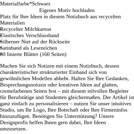
Materialfarbe
*
Schwarz
S
D
W
S
S
Eigenes Motiv hochladen
c
u
a
a
t
Platz für Ihre Ideen in diesem Notizbuch aus recycelten
h
n
l
l
a
Materialien
w
e
d
b
h
Recycelter Milchkarton
a
g
e
l
Elastisches Verschlussband
r
r
i
b
Silberner Niet auf der Rückseite
z
ü
l
Satinband als Lesezeichen
n
a
80 linierte Blätter (160 Seiten)
u
Machen Sie sich Notizen mit einem Notizbuch, dessen
charakteristischer strukturierter Einband sich von
gewöhnlichen Modellen abhebt. Halten Sie Ihre Gedanken,
Besprechungsnotizen oder kreativen Ideen auf glatten,
cremefarbenen Seiten fest – mit diesem stilvollen Begleiter
für Berufstätige und Studenten gleichermaßen. Der Artikel ist
ganz einfach zu personalisieren – nutzen Sie unser intuitives
Studio, um Ihr Logo, Ihre Botschaft oder Ihre Firmeninfos
hinzuzufügen. Benötigen Sie Unterstützung? Unsere
Designprofis helfen Ihnen gern dabei, Ihre Ideen
umzusetzen.