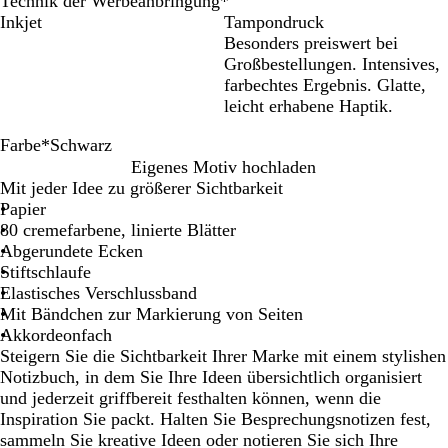
Technik der Werbeanbringung
*
Inkjet
Tampondruck
Besonders preiswert bei
Großbestellungen. Intensives,
farbechtes Ergebnis. Glatte,
leicht erhabene Haptik.
Farbe
*
Schwarz
W
O
P
G
H
R
G
H
K
M
S
Eigenes Motiv hochladen
e
r
i
e
e
o
r
e
ö
a
c
Mit jeder Idee zu größerer Sichtbarkeit
i
a
n
l
l
t
a
l
n
r
h
Papier
ß
n
k
b
l
u
l
i
i
w
80 cremefarbene, linierte Blätter
g
g
b
g
n
a
Abgerundete Ecken
e
r
l
s
e
r
Stiftschlaufe
ü
a
b
b
z
Elastisches Verschlussband
n
u
l
l
Mit Bändchen zur Markierung von Seiten
a
a
Akkordeonfach
u
u
Steigern Sie die Sichtbarkeit Ihrer Marke mit einem stylishen
Notizbuch, in dem Sie Ihre Ideen übersichtlich organisiert
und jederzeit griffbereit festhalten können, wenn die
Inspiration Sie packt. Halten Sie Besprechungsnotizen fest,
sammeln Sie kreative Ideen oder notieren Sie sich Ihre