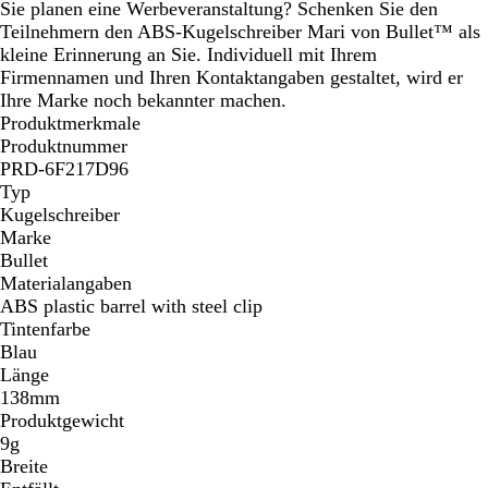
s
e
Sie planen eine Werbeveranstaltung? Schenken Sie den
b
Teilnehmern den ABS-Kugelschreiber Mari von Bullet™ als
l
kleine Erinnerung an Sie. Individuell mit Ihrem
a
Firmennamen und Ihren Kontaktangaben gestaltet, wird er
u
Ihre Marke noch bekannter machen.
Produktmerkmale
Produktnummer
PRD-6F217D96
Typ
Kugelschreiber
Marke
Bullet
Materialangaben
ABS plastic barrel with steel clip
Tintenfarbe
Blau
Länge
138mm
Produktgewicht
9g
Breite