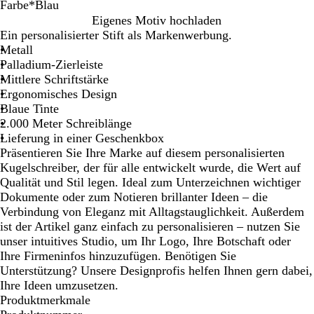
Farbe
*
Blau
W
B
Eigenes Motiv hochladen
e
l
Ein personalisierter Stift als Markenwerbung.
i
a
Metall
ß
u
Palladium-Zierleiste
Mittlere Schriftstärke
Ergonomisches Design
Blaue Tinte
2.000 Meter Schreiblänge
Lieferung in einer Geschenkbox
Präsentieren Sie Ihre Marke auf diesem personalisierten
Kugelschreiber, der für alle entwickelt wurde, die Wert auf
Qualität und Stil legen. Ideal zum Unterzeichnen wichtiger
Dokumente oder zum Notieren brillanter Ideen – die
Verbindung von Eleganz mit Alltagstauglichkeit. Außerdem
ist der Artikel ganz einfach zu personalisieren – nutzen Sie
unser intuitives Studio, um Ihr Logo, Ihre Botschaft oder
Ihre Firmeninfos hinzuzufügen. Benötigen Sie
Unterstützung? Unsere Designprofis helfen Ihnen gern dabei,
Ihre Ideen umzusetzen.
Produktmerkmale