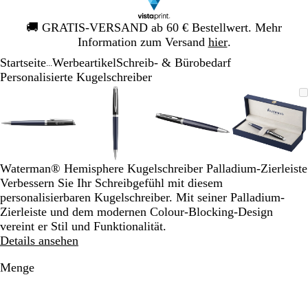
Galeriebild
🚚
GRATIS-VERSAND ab 60 € Bestellwert. Mehr
1
Information zum Versand
hier
.
von
Startseite
Werbeartikel
Schreib- & Bürobedarf
1
...
Personalisierte Kugelschreiber
Galeriebild
Vergrößer-/verkleinerbares
Zoom
Verwenden
Klicken
Vergrößer-/verkleinerbares
Zoom
Verwenden
Klicken
Vergrößer-/verkleinerb
Zoom
Verwenden
Klicken
Vergröß
Zoom
Verwen
Klicken
1
Bild
auf
Sie
zum
Bild
auf
Sie
zum
Bild
auf
Sie
zum
Bild
auf
Sie
zum
von
Minimum
die
Vergrößern
Minimum
die
Vergrößern
Minimum
die
Vergrößern
Minim
die
Vergröß
4
Tasten
Tasten
Tasten
Tasten
+
+
+
+
und
und
und
und
Waterman® Hemisphere Kugelschreiber Palladium-Zierleiste
-
-
-
-
Verbessern Sie Ihr Schreibgefühl mit diesem
zum
zum
zum
zum
personalisierbaren Kugelschreiber. Mit seiner Palladium-
Zoomen
Zoomen
Zoomen
Zoome
Zierleiste und dem modernen Colour-Blocking-Design
und
und
und
und
vereint er Stil und Funktionalität.
die
die
die
die
Details ansehen
Pfeiltasten
Pfeiltasten
Pfeiltasten
Pfeiltas
zum
zum
zum
zum
Menge
Schwenken.
Schwenken.
Schwenken.
Schwen