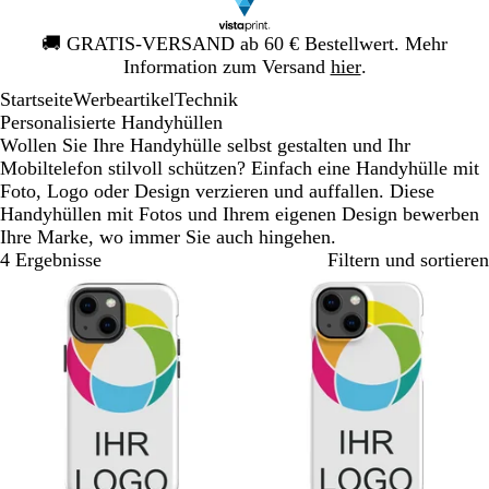
Galeriebild
🚚
GRATIS-VERSAND ab 60 € Bestellwert. Mehr
1
Information zum Versand
hier
.
von
Startseite
Werbeartikel
Technik
1
Personalisierte Handyhüllen
Wollen Sie Ihre Handyhülle selbst gestalten und Ihr
Mobiltelefon stilvoll schützen? Einfach eine Handyhülle mit
Foto, Logo oder Design verzieren und auffallen. Diese
Handyhüllen mit Fotos und Ihrem eigenen Design bewerben
Ihre Marke, wo immer Sie auch hingehen.
4 Ergebnisse
Filtern und sortieren
Bestseller
Neue Optionen