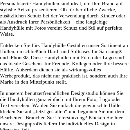
Personalisierte Handyhüllen sind ideal, um Ihre Brand auf
t
t
stylishe Art zu präsentieren. Ob für berufliche Zwecke,
W
W
zusätzlichen Schutz bei der Verwendung durch Kinder oder
e
e
als Ausdruck Ihrer Persönlichkeit – eine langlebige
i
i
Handyhülle mit Fotos vereint Schutz und Stil auf perfekte
ß
ß
Weise.
Entdecken Sie fürs Handyhülle Gestalten unser Sortiment an
Hüllen, einschließlich Hard- und Softcases für Samsung®
und iPhone®. Diese Handyhüllen mit Foto oder Logo sind
das ideale Geschenk für Freunde, Kollegen oder Ihre bessere
Hälfte. Außerdem dienen sie als wirkungsvolles
Werbeprodukt, das nicht nur praktisch ist, sondern auch Ihre
Marke in den Mittelpunkt stellt.
In unserem benutzerfreundlichen Designstudio können Sie
die Handyhüllen ganz einfach mit Ihrem Foto, Logo oder
Text versehen. Wählen Sie einfach die gewünschte Hülle,
klicken Sie auf „Jetzt gestalten“ und beginnen Sie mit dem
Bearbeiten. Brauchen Sie Unterstützung? Klicken Sie hier –
unsere Designprofis liefern Ihr individuelles Design in
kürzester Zeit.