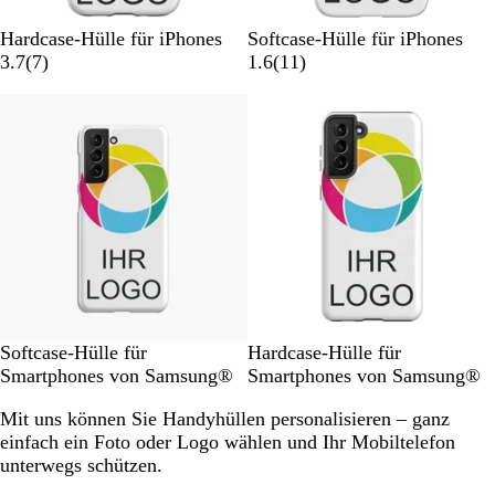
S
S
Hardcase-Hülle für iPhones
Softcase-Hülle für iPhones
c
7
c
1
3.7
(
7
)
1.6
(
11
)
h
B
h
1
l
e
l
B
i
w
i
e
c
e
c
w
h
r
h
e
t
t
t
r
w
u
W
t
e
n
e
u
i
g
i
n
ß
e
ß
g
n
e
n
S
S
Softcase-Hülle für
Hardcase-Hülle für
c
c
Smartphones von Samsung®
Smartphones von Samsung®
h
h
Mit uns können Sie Handyhüllen personalisieren – ganz
l
l
einfach ein Foto oder Logo wählen und Ihr Mobiltelefon
i
i
unterwegs schützen.
c
c
h
h