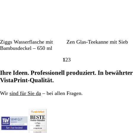
e
o
l
t
u
i
t
a
u
ß
u
n
g
D
T
T
Ziggs Wasserflasche mit
Zen Glas-Teekanne mit Sieb
u
r
r
Bambusdeckel – 650 ml
n
a
a
1
2
3
k
n
n
Gehe
Gehe
Gehe
e
s
s
zu
zu
zu
Ihre Ideen. Professionell produziert. In bewährter
l
p
p
Seite
Seite
Seite
g
a
a
VistaPrint-Qualität.
r
r
r
a
e
e
Wir
sind für Sie da
– bei allen Fragen.
u
n
n
t
t
t
r
a
n
s