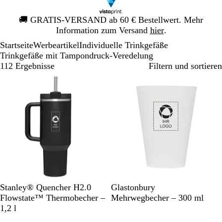
Galeriebild
🚚
GRATIS-VERSAND ab 60 € Bestellwert. Mehr
1
Information zum Versand
hier
.
von
Startseite
Werbeartikel
Individuelle Trinkgefäße
1
Trinkgefäße mit Tampondruck-Veredelung
112 Ergebnisse
Filtern und sortieren
S
C
G
M
Stanley® Quencher H2.0
Glastonbury
c
r
r
a
Flowstate™ Thermobecher –
Mehrwegbecher – 300 ml
h
e
a
t
1,2 l
w
m
u
t