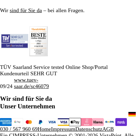
t
u
Wir
sind für Sie da
– bei allen Fragen.
n
g
TÜV Saarland Service tested Online Shop/Portal
Kundenurteil SEHR GUT
www.tuev-
09/24
saar.de/sc46079
Wir sind für Sie da
Unser Unternehmen
030 / 567 960 69
Home
Impressum
Datenschutz
AGB
Ein CIMPRESS-Unternehmen
© 2001-2026 VistaPrint. Alle