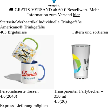
Galeriebild
🚚
GRATIS-VERSAND ab 60 € Bestellwert. Mehr
1
Information zum Versand
hier
.
von
Startseite
Werbeartikel
Individuelle Trinkgefäße
1
Americano® Trinkgefäße
403 Ergebnisse
Filtern und sortieren
Bestseller
Bestseller
W
B
S
R
G
D
Personalisierte Tassen
Transparenter Partybecher –
e
l
c
o
r
2
u
4.8
(
2843
)
330 ml
i
a
h
s
ü
8
r
2
4.5
(
26
)
Express-Lieferung möglich
ß
u
w
a
n
4
c
6