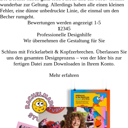
wunderbar zur Geltung. Allerdings haben alle einen kleinen
Fehler, eine dünne unbedruckte Linie, die einmal um den
Becher rumgeht.
Bewertungen werden angezeigt
1-5
1
2
3
4
5
Gehe
Gehe
Gehe
Gehe
Gehe
Professionelle Designhilfe
zu
zu
zu
zu
zu
Wir übernehmen die Gestaltung für Sie
Seite
Seite
Seite
Seite
Seite
Schluss mit Frickelarbeit & Kopfzerbrechen. Überlassen Sie
uns den gesamten Designprozess – von der Idee bis zur
fertigen Datei zum Downloaden in Ihrem Konto.
Mehr erfahren