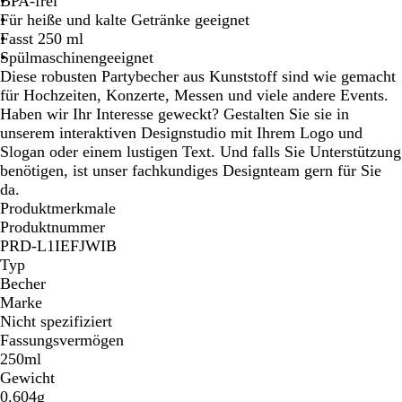
BPA-frei
g
h
i
a
Für heiße und kalte Getränke geeignet
e
s
s
r
Fasst 250 ml
i
z
Spülmaschinengeeignet
c
Diese robusten Partybecher aus Kunststoff sind wie gemacht
h
für Hochzeiten, Konzerte, Messen und viele andere Events.
t
Haben wir Ihr Interesse geweckt? Gestalten Sie sie in
i
unserem interaktiven Designstudio mit Ihrem Logo und
g
Slogan oder einem lustigen Text. Und falls Sie Unterstützung
benötigen, ist unser fachkundiges Designteam gern für Sie
da.
Produktmerkmale
Produktnummer
PRD-L1IEFJWIB
Typ
Becher
Marke
Nicht spezifiziert
Fassungsvermögen
250ml
Gewicht
0.604g