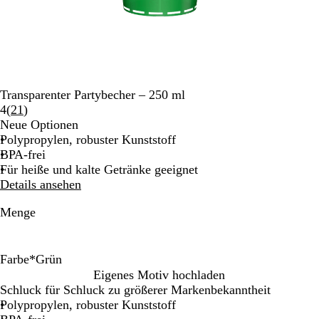
Transparenter Partybecher – 250 ml
Bewertungen
4
(
21
)
21
Neue Optionen
lesen
Polypropylen, robuster Kunststoff
BPA-frei
Für heiße und kalte Getränke geeignet
Details ansehen
Menge
Farbe
*
Grün
G
O
W
D
P
R
T
B
S
G
Eigenes Motiv hochladen
e
r
e
u
i
o
ü
l
c
r
Schluck für Schluck zu größerer Markenbekanntheit
l
a
i
r
n
t
r
a
h
ü
Polypropylen, robuster Kunststoff
b
n
ß
c
k
k
u
w
n