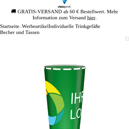
Galeriebild
🚚
GRATIS-VERSAND ab 60 € Bestellwert. Mehr
1
Information zum Versand
hier
.
von
Startseite
Werbeartikel
Individuelle Trinkgefäße
1
...
Becher und Tassen
Galeriebild
Vergrößer-/verkleinerbares
Zoom
Verwenden
Klicken
1
Bild
auf
Sie
zum
von
Minimum
die
Vergrößern
1
Tasten
+
und
-
zum
Zoomen
und
die
Pfeiltasten
zum
Schwenken.