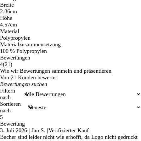
Breite
2.86cm
Höhe
4.57cm
Material
Polypropylen
Materialzusammensetzung
100 % Polypropylen
Bewertungen
21
4
(
21
)
Bewertungen
Wie wir Bewertungen sammeln und präsentieren
Von 21 Kunden bewertet
Meine
Sucheingaben
Filtern
nach
Sortieren
nach
5
Bewertung
3. Juli 2026
|
Jan S.
|
Verifizierter Kauf
Becher sind leider nicht wie erhofft, da Logo nicht gedruckt