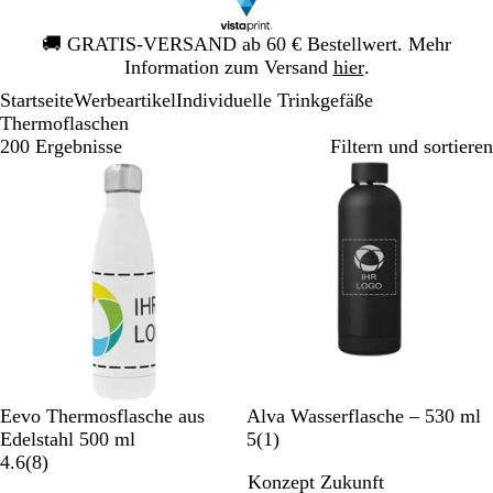
Galeriebild
🚚
GRATIS-VERSAND ab 60 € Bestellwert. Mehr
1
Information zum Versand
hier
.
von
Startseite
Werbeartikel
Individuelle Trinkgefäße
1
Thermoflaschen
200 Ergebnisse
Filtern und sortieren
Bestseller
W
S
D
M
R
B
Eevo Thermosflasche aus
Alva Wasserflasche – 530 ml
e
c
u
a
o
l
1
Edelstahl 500 ml
5
(
1
)
i
8
h
n
r
t
a
B
4.6
(
8
)
Konzept Zukunft
ß
B
w
e
i
u
e