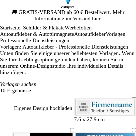
Galeriebild
🚚
GRATIS-VERSAND ab 60 € Bestellwert. Mehr
1
Information zum Versand
hier
.
von
Startseite
Schilder & Plakate
Werbefolien
1
...
Autoaufkleber & Autotürmagnete
Autoaufkleber
Vorlagen
Professionelle Dienstleistungen
Vorlagen: Autoaufkleber - Professionelle Dienstleistungen
Unten finden Sie einige unserer beliebtesten Vorlagen. Wenn
Sie Ihre Lieblingsoption gefunden haben, können Sie in
unserem Online-Designstudio Ihre individuellen Details
hinzufügen.
Vorlagen suchen
10 Ergebnisse
Filter
Eigenes Design hochladen
7.6 x 27.9 cm