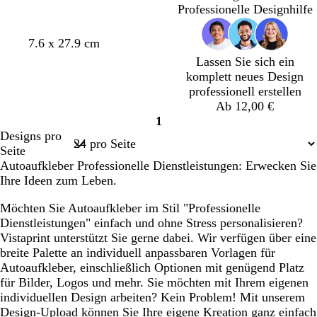
a
a
a
a
a
w
w
a
w
d
m
l
l
m
Professionelle Designhilfe
u
u
u
u
u
a
a
a
e
g
g
e
r
r
r
r
r
W
H
W
G
W
7.6 x 27.9 cm
z
z
z
a
a
e
e
e
r
e
Lassen Sie sich ein
u
u
i
l
i
a
i
komplett neues Design
ß
l
ß
u
ß
professionell erstellen
g
Ab 12,00 €
r
1
Seite
a
Designs pro
1
u
Seite
Autoaufkleber Professionelle Dienstleistungen: Erwecken Sie
Ihre Ideen zum Leben.
Möchten Sie Autoaufkleber im Stil "Professionelle
Dienstleistungen" einfach und ohne Stress personalisieren?
Vistaprint unterstützt Sie gerne dabei. Wir verfügen über eine
breite Palette an individuell anpassbaren Vorlagen für
Autoaufkleber, einschließlich Optionen mit genügend Platz
für Bilder, Logos und mehr. Sie möchten mit Ihrem eigenen
individuellen Design arbeiten? Kein Problem! Mit unserem
Design-Upload können Sie Ihre eigene Kreation ganz einfach