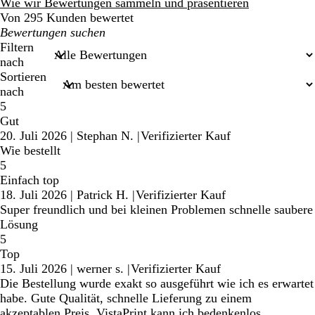
Bewertungen
Wie wir Bewertungen sammeln und präsentieren
Von 295 Kunden bewertet
Meine
Sucheingaben
Filtern
nach
Sortieren
nach
5
Gut
20. Juli 2026
|
Stephan N.
|
Verifizierter Kauf
Wie bestellt
5
Einfach top
18. Juli 2026
|
Patrick H.
|
Verifizierter Kauf
Super freundlich und bei kleinen Problemen schnelle saubere
Lösung
5
Top
15. Juli 2026
|
werner s.
|
Verifizierter Kauf
Die Bestellung wurde exakt so ausgeführt wie ich es erwartet
habe. Gute Qualität, schnelle Lieferung zu einem
akzeptablen Preis. VistaPrint kann ich bedenkenlos