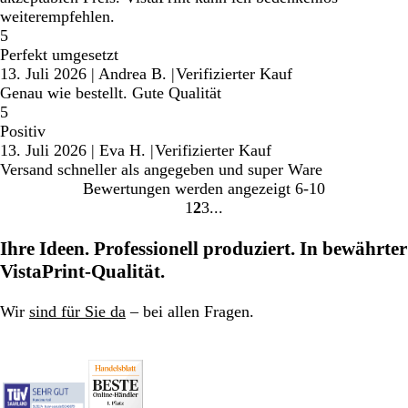
weiterempfehlen.
5
Perfekt umgesetzt
13. Juli 2026
|
Andrea B.
|
Verifizierter Kauf
Genau wie bestellt. Gute Qualität
5
Positiv
13. Juli 2026
|
Eva H.
|
Verifizierter Kauf
Versand schneller als angegeben und super Ware
Bewertungen werden angezeigt
6-10
1
2
3
Gehe
Gehe
Gehe
zu
zu
zu
Ihre Ideen. Professionell produziert. In bewährter
Seite
Seite
Seite
VistaPrint-Qualität.
1
2
3
Wir
sind für Sie da
– bei allen Fragen.