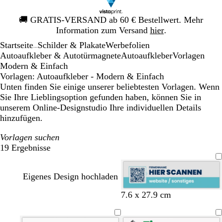
Galeriebild
🚚
GRATIS-VERSAND ab 60 € Bestellwert. Mehr
1
Information zum Versand
hier
.
von
Startseite
Schilder & Plakate
Werbefolien
1
...
Autoaufkleber & Autotürmagnete
Autoaufkleber
Vorlagen
Modern & Einfach
Vorlagen: Autoaufkleber - Modern & Einfach
Unten finden Sie einige unserer beliebtesten Vorlagen. Wenn
Sie Ihre Lieblingsoption gefunden haben, können Sie in
unserem Online-Designstudio Ihre individuellen Details
hinzufügen.
Vorlagen suchen
19 Ergebnisse
Filter
Eigenes Design hochladen
H
H
D
G
R
7.6 x 27.9 cm
e
e
u
e
o
l
l
n
l
t