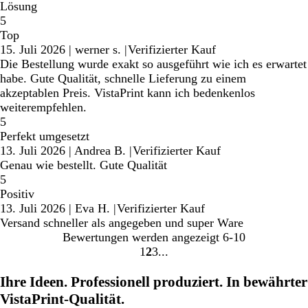
Lösung
5
Top
15. Juli 2026
|
werner s.
|
Verifizierter Kauf
Die Bestellung wurde exakt so ausgeführt wie ich es erwartet
habe. Gute Qualität, schnelle Lieferung zu einem
akzeptablen Preis. VistaPrint kann ich bedenkenlos
weiterempfehlen.
5
Perfekt umgesetzt
13. Juli 2026
|
Andrea B.
|
Verifizierter Kauf
Genau wie bestellt. Gute Qualität
5
Positiv
13. Juli 2026
|
Eva H.
|
Verifizierter Kauf
Versand schneller als angegeben und super Ware
Bewertungen werden angezeigt
6-10
1
2
3
Gehe
Gehe
Gehe
zu
zu
zu
Ihre Ideen. Professionell produziert. In bewährter
Seite
Seite
Seite
VistaPrint-Qualität.