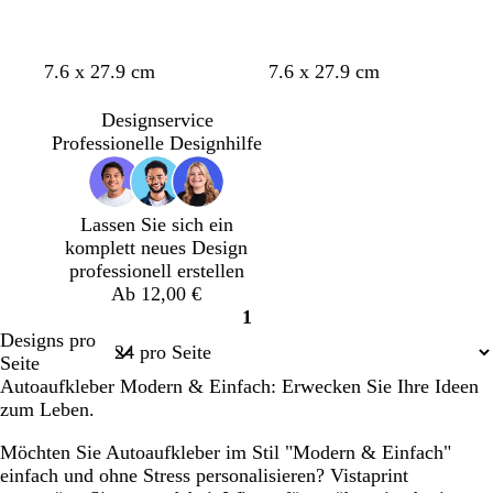
Ladevorgang
Ladevorgang
k
h
l
k
c
s
e
l
b
e
h
s
l
r
l
t
v
S
D
S
S
B
B
S
7.6 x 27.9 cm
7.6 x 27.9 cm
g
a
b
g
i
c
u
c
c
l
l
c
r
u
l
r
o
h
n
h
h
a
a
h
Designservice
a
n
a
ü
l
w
k
w
w
u
u
w
Professionelle Designhilfe
u
u
n
e
a
e
a
a
g
a
t
r
l
r
r
r
r
t
z
g
z
z
ü
z
Lassen Sie sich ein
r
n
komplett neues Design
a
professionell erstellen
u
Ab 12,00 €
1
Seite
Designs pro
1
Seite
Autoaufkleber Modern & Einfach: Erwecken Sie Ihre Ideen
zum Leben.
Möchten Sie Autoaufkleber im Stil "Modern & Einfach"
einfach und ohne Stress personalisieren? Vistaprint