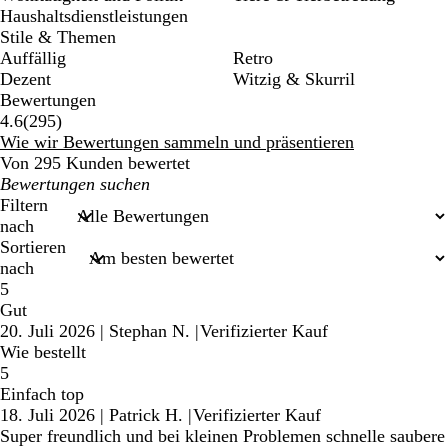
Haushaltsdienstleistungen
Stile & Themen
Auffällig
Retro
Dezent
Witzig & Skurril
Bewertungen
295
4.6
(
295
)
Bewertungen
Wie wir Bewertungen sammeln und präsentieren
Von 295 Kunden bewertet
Meine
Sucheingaben
Filtern
nach
Sortieren
nach
5
Gut
20. Juli 2026
|
Stephan N.
|
Verifizierter Kauf
Wie bestellt
5
Einfach top
18. Juli 2026
|
Patrick H.
|
Verifizierter Kauf
Super freundlich und bei kleinen Problemen schnelle saubere