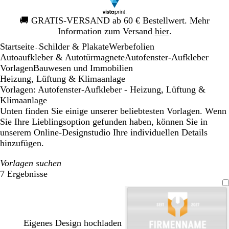
Galeriebild
🚚
GRATIS-VERSAND ab 60 € Bestellwert. Mehr
1
Information zum Versand
hier
.
von
Startseite
Schilder & Plakate
Werbefolien
1
...
Autoaufkleber & Autotürmagnete
Autofenster-Aufkleber
Vorlagen
Bauwesen und Immobilien
Heizung, Lüftung & Klimaanlage
Vorlagen: Autofenster-Aufkleber - Heizung, Lüftung &
Klimaanlage
Unten finden Sie einige unserer beliebtesten Vorlagen. Wenn
Sie Ihre Lieblingsoption gefunden haben, können Sie in
unserem Online-Designstudio Ihre individuellen Details
hinzufügen.
Vorlagen suchen
7 Ergebnisse
Filter
Eigenes Design hochladen