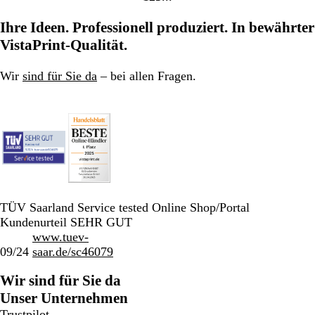
Gehe
Gehe
Gehe
zu
zu
zu
Ihre Ideen. Professionell produziert. In bewährter
Seite
Seite
Seite
VistaPrint-Qualität.
Wir
sind für Sie da
– bei allen Fragen.
TÜV Saarland Service tested Online Shop/Portal
Kundenurteil SEHR GUT
www.tuev-
09/24
saar.de/sc46079
Wir sind für Sie da
Unser Unternehmen
Trustpilot