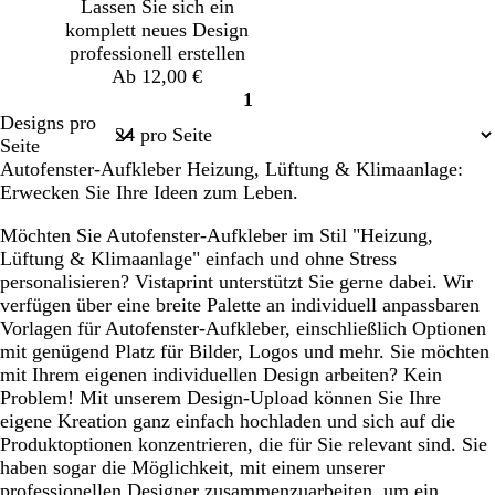
u
u
Lassen Sie sich ein
r
i
n
komplett neues Design
a
l
professionell erstellen
u
a
Ab 12,00 €
1
Seite
Designs pro
1
Seite
Autofenster-Aufkleber Heizung, Lüftung & Klimaanlage:
Erwecken Sie Ihre Ideen zum Leben.
Möchten Sie Autofenster-Aufkleber im Stil "Heizung,
Lüftung & Klimaanlage" einfach und ohne Stress
personalisieren? Vistaprint unterstützt Sie gerne dabei. Wir
verfügen über eine breite Palette an individuell anpassbaren
Vorlagen für Autofenster-Aufkleber, einschließlich Optionen
mit genügend Platz für Bilder, Logos und mehr. Sie möchten
mit Ihrem eigenen individuellen Design arbeiten? Kein
Problem! Mit unserem Design-Upload können Sie Ihre
eigene Kreation ganz einfach hochladen und sich auf die
Produktoptionen konzentrieren, die für Sie relevant sind. Sie
haben sogar die Möglichkeit, mit einem unserer
professionellen Designer zusammenzuarbeiten, um ein