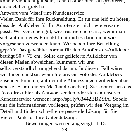
könnte vielleicht gut sein, kann es aber nicht ausprobieren,
da es viel zu groß ist
Antwort vom VistaPrint-Kundenservice:
Vielen Dank für Ihre Rückmeldung. Es tut uns leid zu hören,
dass der Aufkleber für Ihr Autofenster nicht wie erwartet
passt. Wir verstehen gut, wie frustrierend es ist, wenn man
sich auf ein neues Produkt freut und es dann nicht wie
vorgesehen verwenden kann. Wir haben Ihre Bestellung
geprüft: Das gewählte Format für den Autofenster-Aufkleber
beträgt 50 × 75 cm. Sollte der gelieferte Aufkleber von
diesen Maßen abweichen, kümmern wir uns
selbstverständlich umgehend darum. In diesem Fall wären
wir Ihnen dankbar, wenn Sie uns ein Foto des Aufklebers
zusenden könnten, auf dem die Abmessungen gut erkennbar
sind (z. B. mit einem Maßband daneben). Sie können uns das
Foto direkt hier als Antwort senden oder sich an unseren
Kundenservice wenden: http://spr.ly/63442BBZSfA. Sobald
uns die Informationen vorliegen, prüfen wir den Vorgang im
Detail und finden schnell eine passende Lösung für Sie.
Vielen Dank für Ihre Unterstützung.
Bewertungen werden angezeigt
11-15
1
2
3