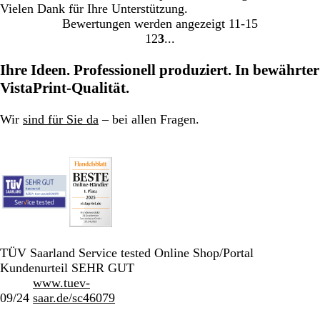
Vielen Dank für Ihre Unterstützung.
Bewertungen werden angezeigt
11-15
1
2
3
Gehe
Gehe
Gehe
zu
zu
zu
Ihre Ideen. Professionell produziert. In bewährter
Seite
Seite
Seite
VistaPrint-Qualität.
Wir
sind für Sie da
– bei allen Fragen.
TÜV Saarland Service tested Online Shop/Portal
Kundenurteil SEHR GUT
www.tuev-
09/24
saar.de/sc46079