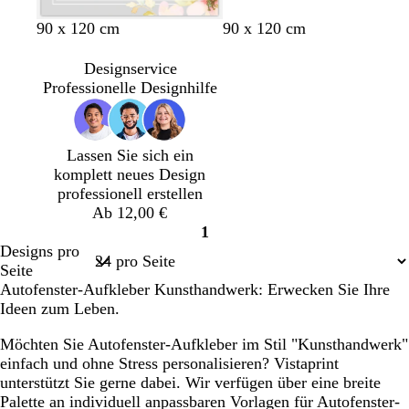
a
C
H
C
C
H
W
R
H
W
W
H
W
W
90 x 120 cm
90 x 120 cm
r
e
r
r
e
a
o
e
e
e
e
e
e
è
l
è
è
l
l
t
l
i
i
l
i
i
Designservice
m
l
m
m
l
d
l
ß
ß
l
ß
ß
Professionelle Designhilfe
e
g
e
e
b
g
g
b
r
r
r
r
l
a
a
ü
a
a
Lassen Sie sich ein
u
u
n
u
u
komplett neues Design
n
professionell erstellen
Ab 12,00 €
1
Seite
Designs pro
1
Seite
Autofenster-Aufkleber Kunsthandwerk: Erwecken Sie Ihre
Ideen zum Leben.
Möchten Sie Autofenster-Aufkleber im Stil "Kunsthandwerk"
einfach und ohne Stress personalisieren? Vistaprint
unterstützt Sie gerne dabei. Wir verfügen über eine breite
Palette an individuell anpassbaren Vorlagen für Autofenster-