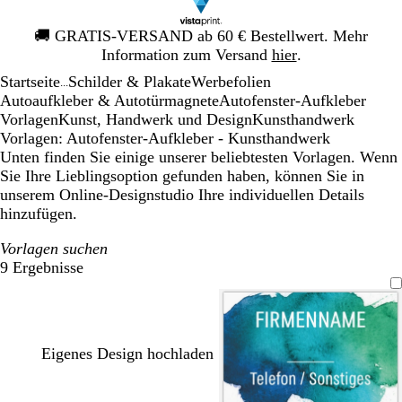
Galeriebild
🚚
GRATIS-VERSAND ab 60 € Bestellwert. Mehr
1
Information zum Versand
hier
.
von
Startseite
Schilder & Plakate
Werbefolien
1
...
Autoaufkleber & Autotürmagnete
Autofenster-Aufkleber
Vorlagen
Kunst, Handwerk und Design
Kunsthandwerk
Vorlagen: Autofenster-Aufkleber - Kunsthandwerk
Unten finden Sie einige unserer beliebtesten Vorlagen. Wenn
Sie Ihre Lieblingsoption gefunden haben, können Sie in
unserem Online-Designstudio Ihre individuellen Details
hinzufügen.
Vorlagen suchen
9 Ergebnisse
Filter
Eigenes Design hochladen