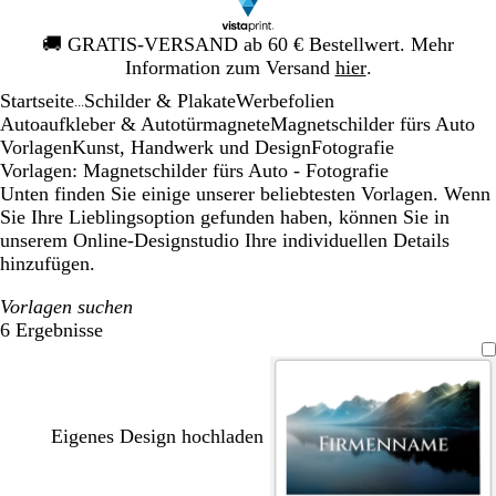
Galeriebild
🚚
GRATIS-VERSAND ab 60 € Bestellwert. Mehr
1
Information zum Versand
hier
.
von
Startseite
Schilder & Plakate
Werbefolien
1
...
Autoaufkleber & Autotürmagnete
Magnetschilder fürs Auto
Vorlagen
Kunst, Handwerk und Design
Fotografie
Vorlagen: Magnetschilder fürs Auto - Fotografie
Unten finden Sie einige unserer beliebtesten Vorlagen. Wenn
Sie Ihre Lieblingsoption gefunden haben, können Sie in
unserem Online-Designstudio Ihre individuellen Details
hinzufügen.
Vorlagen suchen
6 Ergebnisse
Filter
Eigenes Design hochladen