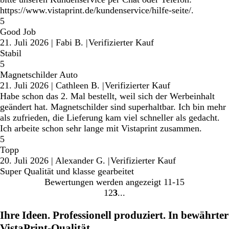
https://www.vistaprint.de/kundenservice/hilfe-seite/.
5
Good Job
21. Juli 2026
|
Fabi B.
|
Verifizierter Kauf
Stabil
5
Magnetschilder Auto
21. Juli 2026
|
Cathleen B.
|
Verifizierter Kauf
Habe schon das 2. Mal bestellt, weil sich der Werbeinhalt
geändert hat. Magnetschilder sind superhaltbar. Ich bin mehr
als zufrieden, die Lieferung kam viel schneller als gedacht.
Ich arbeite schon sehr lange mit Vistaprint zusammen.
5
Topp
20. Juli 2026
|
Alexander G.
|
Verifizierter Kauf
Super Qualität und klasse gearbeitet
Bewertungen werden angezeigt
11-15
1
2
3
Gehe
Gehe
Gehe
zu
zu
zu
Ihre Ideen. Professionell produziert. In bewährter
Seite
Seite
Seite
VistaPrint-Qualität.