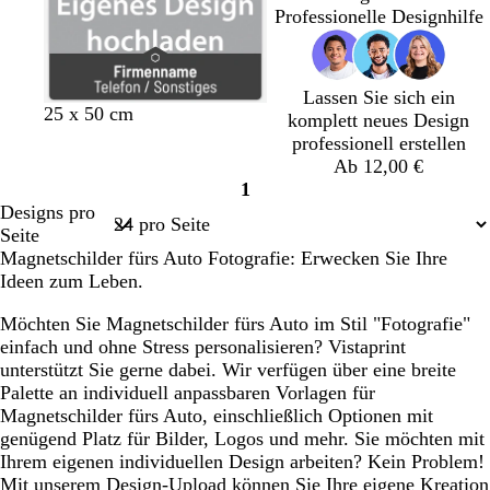
w
w
k
k
u
u
k
k
k
k
k
Professionelle Designhilfe
a
a
e
e
n
n
e
e
e
e
e
r
r
l
l
l
l
l
l
l
z
z
g
g
g
g
g
g
g
Lassen Sie sich ein
r
r
r
r
r
r
r
D
G
M
B
G
B
M
B
W
25 x 50 cm
komplett neues Design
a
a
a
a
a
a
a
u
r
a
l
e
r
a
l
e
professionell erstellen
u
u
u
u
u
u
u
n
a
g
a
l
a
l
a
i
Ab 12,00 €
k
u
e
u
b
u
v
u
ß
1
Seite
e
n
g
n
e
g
Designs pro
1
l
t
r
r
Seite
g
a
ü
ü
Magnetschilder fürs Auto Fotografie: Erwecken Sie Ihre
r
n
n
Ideen zum Leben.
a
u
Möchten Sie Magnetschilder fürs Auto im Stil "Fotografie"
einfach und ohne Stress personalisieren? Vistaprint
unterstützt Sie gerne dabei. Wir verfügen über eine breite
Palette an individuell anpassbaren Vorlagen für
Magnetschilder fürs Auto, einschließlich Optionen mit
genügend Platz für Bilder, Logos und mehr. Sie möchten mit
Ihrem eigenen individuellen Design arbeiten? Kein Problem!
Mit unserem Design-Upload können Sie Ihre eigene Kreation