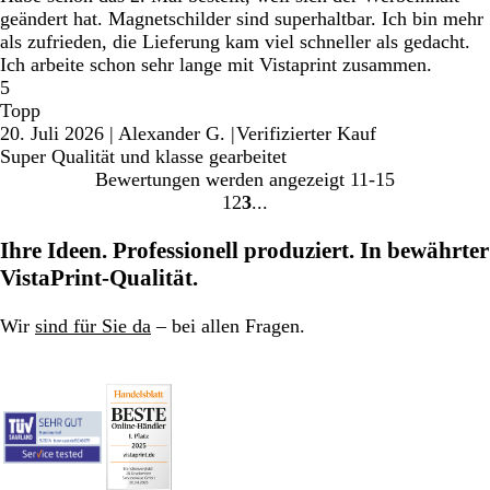
geändert hat. Magnetschilder sind superhaltbar. Ich bin mehr
als zufrieden, die Lieferung kam viel schneller als gedacht.
Ich arbeite schon sehr lange mit Vistaprint zusammen.
5
Topp
20. Juli 2026
|
Alexander G.
|
Verifizierter Kauf
Super Qualität und klasse gearbeitet
Bewertungen werden angezeigt
11-15
1
2
3
Gehe
Gehe
Gehe
zu
zu
zu
Ihre Ideen. Professionell produziert. In bewährter
Seite
Seite
Seite
VistaPrint-Qualität.
Wir
sind für Sie da
– bei allen Fragen.