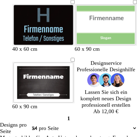
S
S
G
R
S
B
G
W
40 x 60 cm
60 x 90 cm
c
m
e
o
c
l
e
e
h
a
l
s
h
a
l
i
Designservice
w
r
b
a
w
u
b
ß
Professionelle Designhilfe
a
a
a
g
r
g
r
r
z
d
z
ü
Lassen Sie sich ein
n
komplett neues Design
professionell erstellen
60 x 90 cm
Ab 12,00 €
1
Seite
Designs pro
1
Seite