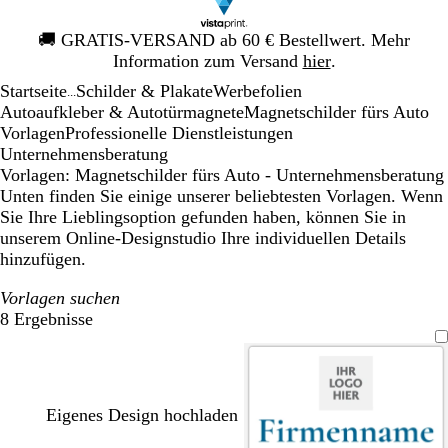
Galeriebild
🚚
GRATIS-VERSAND ab 60 € Bestellwert. Mehr
1
Information zum Versand
hier
.
von
Startseite
Schilder & Plakate
Werbefolien
1
...
Autoaufkleber & Autotürmagnete
Magnetschilder fürs Auto
Vorlagen
Professionelle Dienstleistungen
Unternehmensberatung
Vorlagen: Magnetschilder fürs Auto - Unternehmensberatung
Unten finden Sie einige unserer beliebtesten Vorlagen. Wenn
Sie Ihre Lieblingsoption gefunden haben, können Sie in
unserem Online-Designstudio Ihre individuellen Details
hinzufügen.
Vorlagen suchen
8 Ergebnisse
Filter
Eigenes Design hochladen