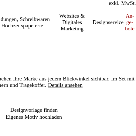
inkl. MwSt.
exkl. MwSt.
Websites &
An­­
a­dung­en, Schreib­wa­ren
Digitales
Designservice
ge­­
 Hochzeitspapeterie
Marketing
bo­­te
chen Ihre Marke aus jedem Blickwinkel sichtbar. Im Set mit
ern und Tragekoffer.
Details ansehen
Loading
options
Designvorlage finden
Eigenes Motiv hochladen