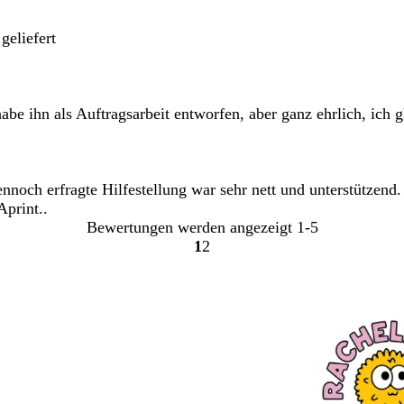
geliefert
abe ihn als Auftragsarbeit entworfen, aber ganz ehrlich, ich 
nnoch erfragte Hilfestellung war sehr nett und unterstützend.
print..
Bewertungen werden angezeigt
1-5
1
2
Gehe
Gehe
zu
zu
Seite
Seite