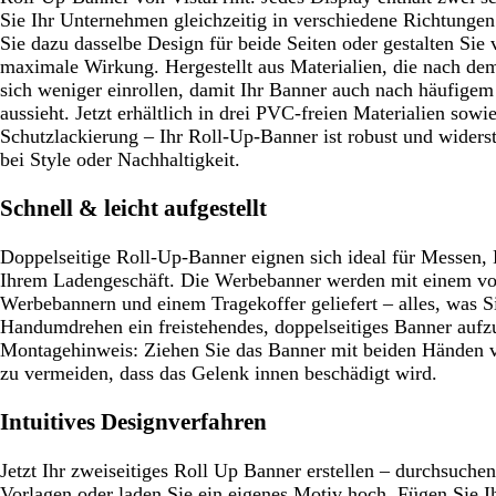
Sie Ihr Unternehmen gleichzeitig in verschiedene Richtung
Sie dazu dasselbe Design für beide Seiten oder gestalten Sie
maximale Wirkung. Hergestellt aus Materialien, die nach dem
sich weniger einrollen, damit Ihr Banner auch nach häufigem
aussieht. Jetzt erhältlich in drei PVC-freien Materialien sowi
Schutzlackierung – Ihr Roll-Up-Banner ist robust und wider
bei Style oder Nachhaltigkeit.
Schnell & leicht aufgestellt
Doppelseitige Roll-Up-Banner eignen sich ideal für Messen,
Ihrem Ladengeschäft. Die Werbebanner werden mit einem vo
Werbebannern und einem Tragekoffer geliefert – alles, was 
Handumdrehen ein freistehendes, doppelseitiges Banner aufz
Montagehinweis:
Ziehen Sie das Banner mit beiden Händen 
zu vermeiden, dass das Gelenk innen beschädigt wird.
Intuitives Designverfahren
Jetzt Ihr zweiseitiges Roll Up Banner erstellen – durchsuche
Vorlagen oder laden Sie ein eigenes Motiv hoch. Fügen Sie Ih