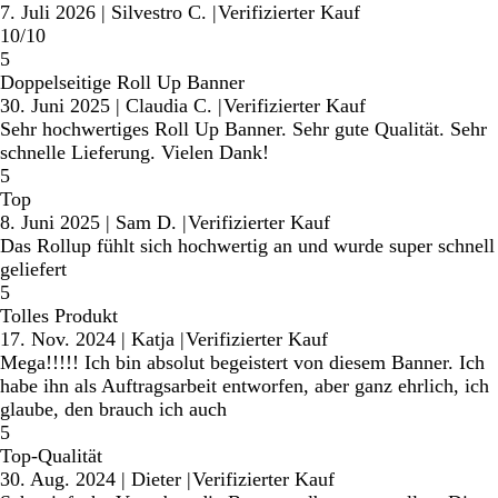
7. Juli 2026
|
Silvestro C.
|
Verifizierter Kauf
10/10
5
Doppelseitige Roll Up Banner
30. Juni 2025
|
Claudia C.
|
Verifizierter Kauf
Sehr hochwertiges Roll Up Banner. Sehr gute Qualität. Sehr
schnelle Lieferung. Vielen Dank!
5
Top
8. Juni 2025
|
Sam D.
|
Verifizierter Kauf
Das Rollup fühlt sich hochwertig an und wurde super schnell
geliefert
5
Tolles Produkt
17. Nov. 2024
|
Katja
|
Verifizierter Kauf
Mega!!!!! Ich bin absolut begeistert von diesem Banner. Ich
habe ihn als Auftragsarbeit entworfen, aber ganz ehrlich, ich
glaube, den brauch ich auch
5
Top-Qualität
30. Aug. 2024
|
Dieter
|
Verifizierter Kauf