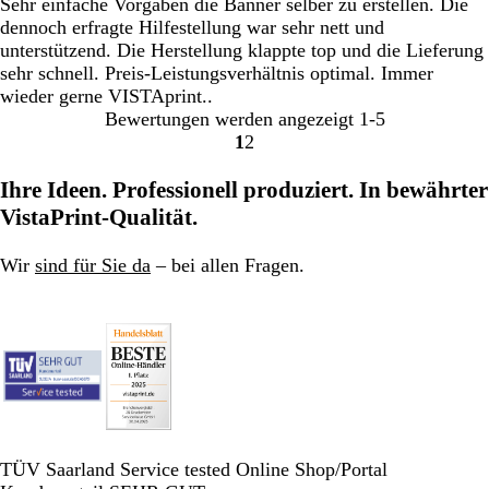
Sehr einfache Vorgaben die Banner selber zu erstellen. Die
dennoch erfragte Hilfestellung war sehr nett und
unterstützend. Die Herstellung klappte top und die Lieferung
sehr schnell. Preis-Leistungsverhältnis optimal. Immer
wieder gerne VISTAprint..
Bewertungen werden angezeigt
1-5
1
2
Gehe
Gehe
zu
zu
Ihre Ideen. Professionell produziert. In bewährter
Seite
Seite
VistaPrint-Qualität.
Wir
sind für Sie da
– bei allen Fragen.
TÜV Saarland Service tested Online Shop/Portal