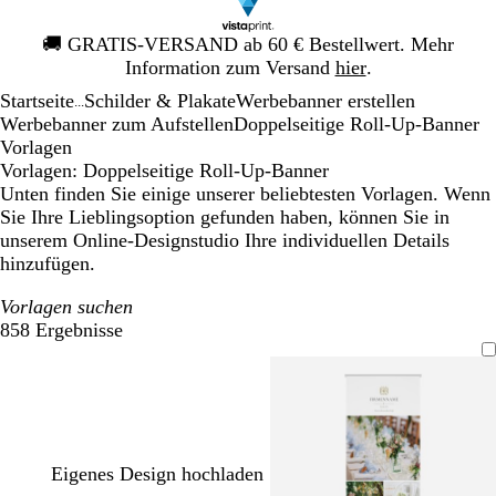
Galeriebild
🚚
GRATIS-VERSAND ab 60 € Bestellwert. Mehr
1
Information zum Versand
hier
.
von
Startseite
Schilder & Plakate
Werbebanner erstellen
1
...
Werbebanner zum Aufstellen
Doppelseitige Roll-Up-Banner
Vorlagen
Vorlagen: Doppelseitige Roll-Up-Banner
Unten finden Sie einige unserer beliebtesten Vorlagen. Wenn
Sie Ihre Lieblingsoption gefunden haben, können Sie in
unserem Online-Designstudio Ihre individuellen Details
hinzufügen.
Vorlagen suchen
858 Ergebnisse
Filter
Eigenes Design hochladen