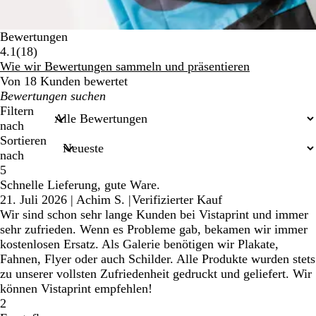
Bewertungen
18
4.1
(
18
)
Bewertungen
Wie wir Bewertungen sammeln und präsentieren
Von 18 Kunden bewertet
Meine
Sucheingaben
Filtern
nach
Sortieren
nach
5
Schnelle Lieferung, gute Ware.
21. Juli 2026
|
Achim S.
|
Verifizierter Kauf
Wir sind schon sehr lange Kunden bei Vistaprint und immer
sehr zufrieden. Wenn es Probleme gab, bekamen wir immer
kostenlosen Ersatz. Als Galerie benötigen wir Plakate,
Fahnen, Flyer oder auch Schilder. Alle Produkte wurden stets
zu unserer vollsten Zufriedenheit gedruckt und geliefert. Wir
können Vistaprint empfehlen!
2