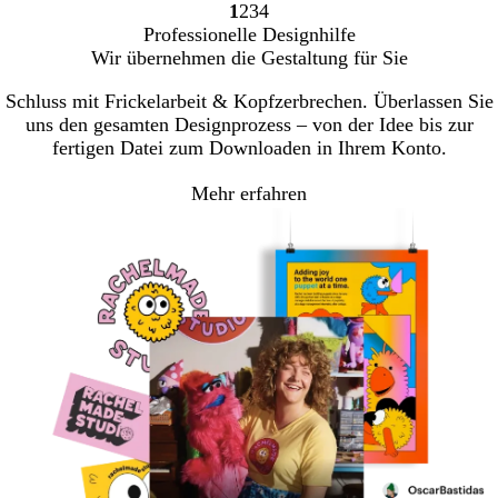
1
2
3
4
Gehe
Gehe
Gehe
Gehe
Professionelle Designhilfe
zu
zu
zu
zu
Wir übernehmen die Gestaltung für Sie
Seite
Seite
Seite
Seite
Schluss mit Frickelarbeit & Kopfzerbrechen. Überlassen Sie
uns den gesamten Designprozess – von der Idee bis zur
fertigen Datei zum Downloaden in Ihrem Konto.
Mehr erfahren