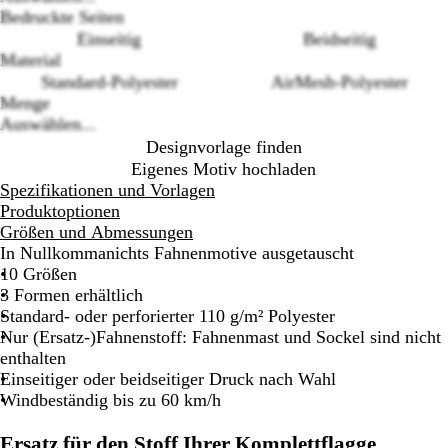
Loading
Bedruckte Seiten
options
Einseitig
Beidseitig
Material
Standard-Polyester
AirMesh-Polyester
Menge
Auswählen...
Designvorlage finden
Eigenes Motiv hochladen
Spezifikationen und Vorlagen
Produktoptionen
Größen und Abmessungen
In Nullkommanichts Fahnenmotive ausgetauscht
10 Größen
3 Formen erhältlich
Standard- oder perforierter 110 g/m² Polyester
Nur (Ersatz-)Fahnenstoff: Fahnenmast und Sockel sind nicht
enthalten
Einseitiger oder beidseitiger Druck nach Wahl
Windbeständig bis zu 60 km/h
Ersatz für den Stoff Ihrer Komplettflagge