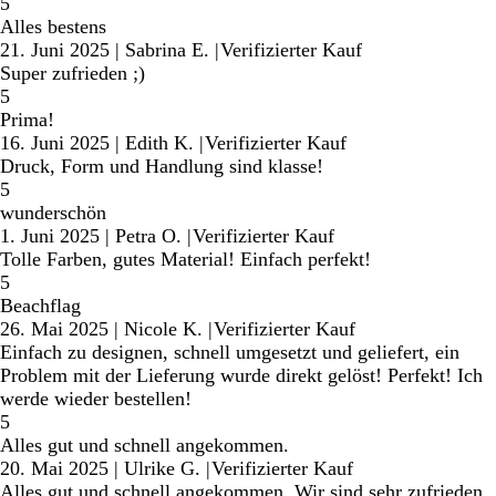
5
Alles bestens
21. Juni 2025
|
Sabrina E.
|
Verifizierter Kauf
Super zufrieden ;)
5
Prima!
16. Juni 2025
|
Edith K.
|
Verifizierter Kauf
Druck, Form und Handlung sind klasse!
5
wunderschön
1. Juni 2025
|
Petra O.
|
Verifizierter Kauf
Tolle Farben, gutes Material! Einfach perfekt!
5
Beachflag
26. Mai 2025
|
Nicole K.
|
Verifizierter Kauf
Einfach zu designen, schnell umgesetzt und geliefert, ein
Problem mit der Lieferung wurde direkt gelöst! Perfekt! Ich
werde wieder bestellen!
5
Alles gut und schnell angekommen.
20. Mai 2025
|
Ulrike G.
|
Verifizierter Kauf
Alles gut und schnell angekommen. Wir sind sehr zufrieden.