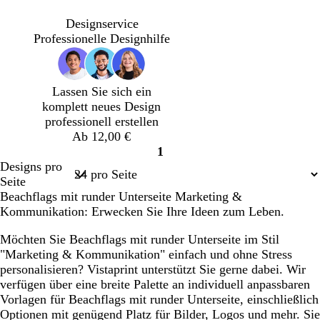
l
e
c
e
a
l
h
l
Designservice
s
l
w
l
Professionelle Designhilfe
s
b
a
g
v
l
r
r
i
a
z
a
Lassen Sie sich ein
o
u
u
komplett neues Design
l
professionell erstellen
e
Ab 12,00 €
t
1
t
Seite
Designs pro
1
Seite
Beachflags mit runder Unterseite Marketing &
Kommunikation: Erwecken Sie Ihre Ideen zum Leben.
Möchten Sie Beachflags mit runder Unterseite im Stil
"Marketing & Kommunikation" einfach und ohne Stress
personalisieren? Vistaprint unterstützt Sie gerne dabei. Wir
verfügen über eine breite Palette an individuell anpassbaren
Vorlagen für Beachflags mit runder Unterseite, einschließlich
Optionen mit genügend Platz für Bilder, Logos und mehr. Sie