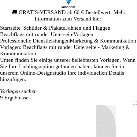
Galeriebild
🚚
GRATIS-VERSAND ab 60 € Bestellwert. Mehr
1
Information zum Versand
hier
.
von
Startseite
Schilder & Plakate
Fahnen und Flaggen
1
...
Beachflags mit runder Unterseite
Vorlagen
Professionelle Dienstleistungen
Marketing & Kommunikation
Vorlagen: Beachflags mit runder Unterseite - Marketing &
Kommunikation
Unten finden Sie einige unserer beliebtesten Vorlagen. Wenn
Sie Ihre Lieblingsoption gefunden haben, können Sie in
unserem Online-Designstudio Ihre individuellen Details
hinzufügen.
Vorlagen suchen
9 Ergebnisse
Filter