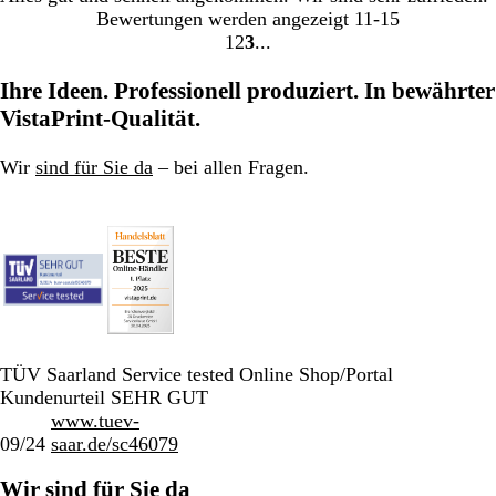
Bewertungen werden angezeigt
11-15
1
2
3
Gehe
Gehe
Gehe
zu
zu
zu
Ihre Ideen. Professionell produziert. In bewährter
Seite
Seite
Seite
VistaPrint-Qualität.
Wir
sind für Sie da
– bei allen Fragen.
TÜV Saarland Service tested Online Shop/Portal
Kundenurteil SEHR GUT
www.tuev-
09/24
saar.de/sc46079
Wir sind für Sie da