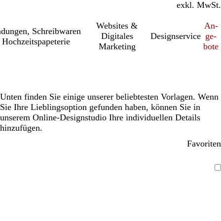
inkl. MwSt.
exkl. MwSt.
Websites &
An­­
a­dung­en, Schreib­wa­ren
Digitales
Designservice
ge­­
 Hochzeitspapeterie
Marketing
bo­­te
Unten finden Sie einige unserer beliebtesten Vorlagen. Wenn
Sie Ihre Lieblingsoption gefunden haben, können Sie in
unserem Online-Designstudio Ihre individuellen Details
hinzufügen.
Favoriten