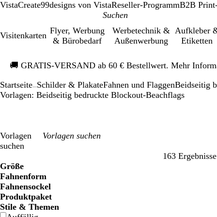
VistaCreate
99designs von Vista
Reseller-Programm
B2B Print
Flyer, Werbung
Werbetechnik &
Aufkleber 
Visitenkarten
& Bürobedarf
Außenwerbung
Etiketten
Galeriebild
🚚
GRATIS-VERSAND ab 60 € Bestellwert. Mehr Inform
1
von
Startseite
Schilder & Plakate
Fahnen und Flaggen
Beidseitig 
1
...
Vorlagen: Beidseitig bedruckte Blockout-Beachflags
Vorlagen
suchen
163 Ergebnisse
Filter
Größe
Fahnenform
Fahnensockel
Produktpaket
Stile & Themen