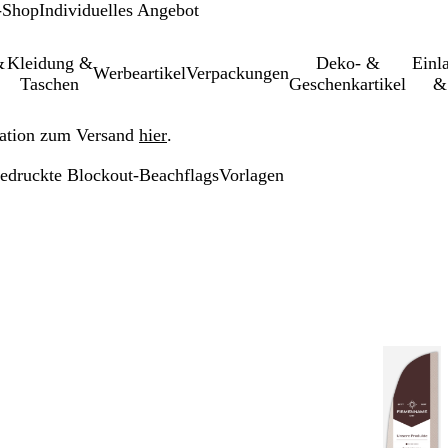
-Shop
Individuelles Angebot
&
Kleidung &
Deko- &
Einl­
Werbeartikel
Verpackungen
Taschen
Geschenkartikel
&
ation zum Versand
hier
.
bedruckte Blockout-Beachflags
Vorlagen