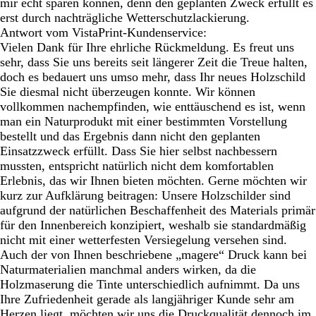
mir echt sparen können, denn den geplanten Zweck erfüllt es
erst durch nachträgliche Wetterschutzlackierung.
Antwort vom VistaPrint-Kundenservice:
Vielen Dank für Ihre ehrliche Rückmeldung. Es freut uns
sehr, dass Sie uns bereits seit längerer Zeit die Treue halten,
doch es bedauert uns umso mehr, dass Ihr neues Holzschild
Sie diesmal nicht überzeugen konnte. Wir können
vollkommen nachempfinden, wie enttäuschend es ist, wenn
man ein Naturprodukt mit einer bestimmten Vorstellung
bestellt und das Ergebnis dann nicht den geplanten
Einsatzzweck erfüllt. Dass Sie hier selbst nachbessern
mussten, entspricht natürlich nicht dem komfortablen
Erlebnis, das wir Ihnen bieten möchten. Gerne möchten wir
kurz zur Aufklärung beitragen: Unsere Holzschilder sind
aufgrund der natürlichen Beschaffenheit des Materials primär
für den Innenbereich konzipiert, weshalb sie standardmäßig
nicht mit einer wetterfesten Versiegelung versehen sind.
Auch der von Ihnen beschriebene „magere“ Druck kann bei
Naturmaterialien manchmal anders wirken, da die
Holzmaserung die Tinte unterschiedlich aufnimmt. Da uns
Ihre Zufriedenheit gerade als langjähriger Kunde sehr am
Herzen liegt, möchten wir uns die Druckqualität dennoch im