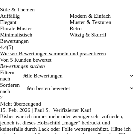
Stile & Themen
Auffällig
Modern & Einfach
Elegant
Muster & Texturen
Florale Muster
Retro
Minimalistisch
Witzig & Skurril
Bewertungen
5
4.4
(
5
)
Bewertungen
Wie wir Bewertungen sammeln und präsentieren
Von 5 Kunden bewertet
Meine
Sucheingaben
Filtern
nach
Sortieren
nach
2
Nicht überzeugend
15. Feb. 2026
|
Paul S.
|
Verifizierter Kauf
Bisher war ich immer mehr oder weniger sehr zufrieden,
jedoch ist dieses Holzschild „mager“ bedruckt und
keinesfalls durch Lack oder Folie wettergeschützt. Hätte ich