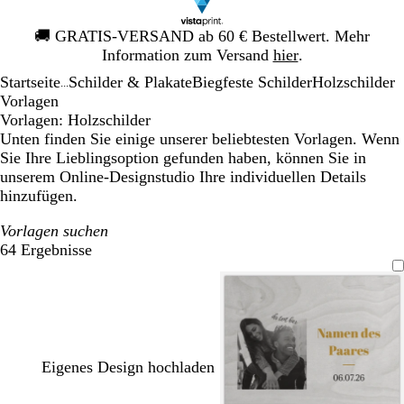
Galeriebild
🚚
GRATIS-VERSAND ab 60 € Bestellwert. Mehr
1
Information zum Versand
hier
.
von
Startseite
Schilder & Plakate
Biegfeste Schilder
Holzschilder
1
...
Vorlagen
Vorlagen: Holzschilder
Unten finden Sie einige unserer beliebtesten Vorlagen. Wenn
Sie Ihre Lieblingsoption gefunden haben, können Sie in
unserem Online-Designstudio Ihre individuellen Details
hinzufügen.
Vorlagen suchen
64 Ergebnisse
Filter
Eigenes Design hochladen