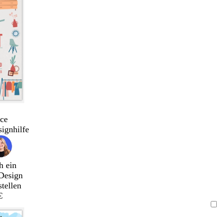
ce
signhilfe
h ein
Design
stellen
€