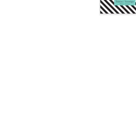
ang
ang