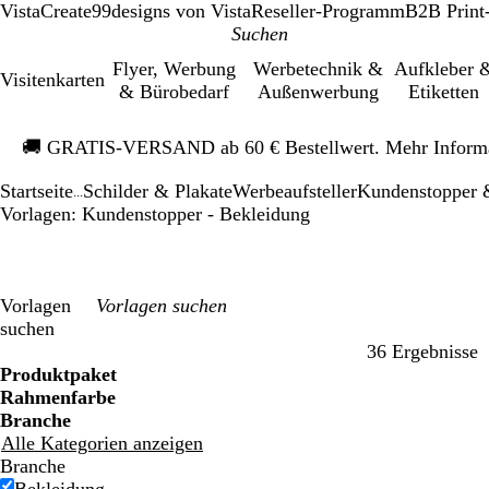
VistaCreate
99designs von Vista
Reseller-Programm
B2B Print
Flyer, Werbung
Werbetechnik &
Aufkleber 
Visitenkarten
& Bürobedarf
Außenwerbung
Etiketten
Galeriebild
🚚
GRATIS-VERSAND ab 60 € Bestellwert. Mehr Inform
1
von
Startseite
Schilder & Plakate
Werbeaufsteller
Kundenstopper &
1
...
Vorlagen: Kundenstopper - Bekleidung
Vorlagen
suchen
36 Ergebnisse
Filter
Produktpaket
Rahmenfarbe
Branche
Alle Kategorien anzeigen
Branche