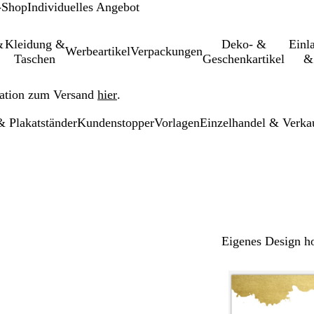
-Shop
Individuelles Angebot
&
Kleidung &
Deko- &
Einl­
Werbeartikel
Verpackungen
Taschen
Geschenkartikel
&
ation zum Versand
hier
.
 Plakatständer
Kundenstopper
Vorlagen
Einzelhandel & Verka
Eigenes Design h