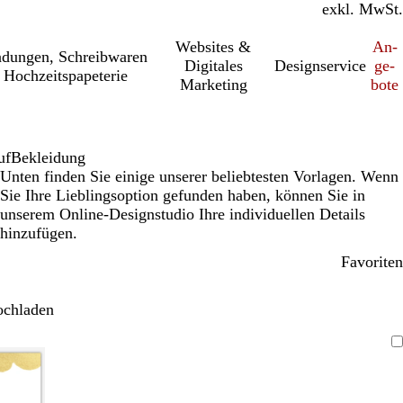
inkl. MwSt.
exkl. MwSt.
Websites &
An­­
a­dung­en, Schreib­wa­ren
Digitales
Designservice
ge­­
 Hochzeitspapeterie
Marketing
bo­­te
uf
Bekleidung
Unten finden Sie einige unserer beliebtesten Vorlagen. Wenn
Sie Ihre Lieblingsoption gefunden haben, können Sie in
unserem Online-Designstudio Ihre individuellen Details
hinzufügen.
Favoriten
ochladen