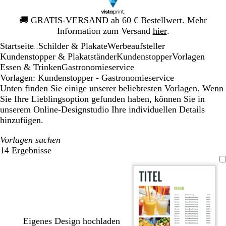
Galeriebild
🚚
GRATIS-VERSAND ab 60 € Bestellwert. Mehr
1
Information zum Versand
hier
.
von
Startseite
Schilder & Plakate
Werbeaufsteller
1
...
Kundenstopper & Plakatständer
Kundenstopper
Vorlagen
Essen & Trinken
Gastronomieservice
Vorlagen: Kundenstopper - Gastronomieservice
Unten finden Sie einige unserer beliebtesten Vorlagen. Wenn
Sie Ihre Lieblingsoption gefunden haben, können Sie in
unserem Online-Designstudio Ihre individuellen Details
hinzufügen.
Vorlagen suchen
14 Ergebnisse
Filter
Eigenes Design hochladen