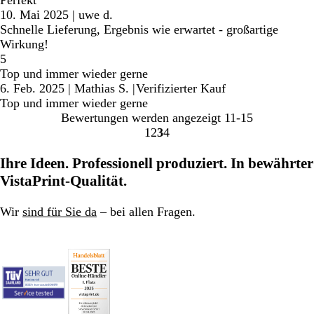
Perfekt
10. Mai 2025
|
uwe d.
Schnelle Lieferung, Ergebnis wie erwartet - großartige
Wirkung!
5
Top und immer wieder gerne
6. Feb. 2025
|
Mathias S.
|
Verifizierter Kauf
Top und immer wieder gerne
Bewertungen werden angezeigt
11-15
1
2
3
4
Gehe
Gehe
Gehe
Gehe
zu
zu
zu
zu
Ihre Ideen. Professionell produziert. In bewährter
Seite
Seite
Seite
Seite
VistaPrint-Qualität.
Wir
sind für Sie da
– bei allen Fragen.