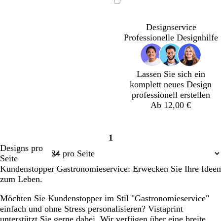
l
r
o
Ladevorgang
i
a
t
v
n
Designservice
g
g
Professionelle Designhilfe
r
e
ü
n
Lassen Sie sich ein
komplett neues Design
professionell erstellen
Ab 12,00 €
O
H
B
W
1
l
e
r
a
Seite
Designs pro
i
l
a
l
1
Seite
v
l
u
d
Kundenstopper Gastronomieservice: Erwecken Sie Ihre Ideen
g
b
n
g
zum Leben.
r
r
r
ü
a
ü
Möchten Sie Kundenstopper im Stil "Gastronomieservice"
n
u
n
einfach und ohne Stress personalisieren? Vistaprint
n
unterstützt Sie gerne dabei. Wir verfügen über eine breite