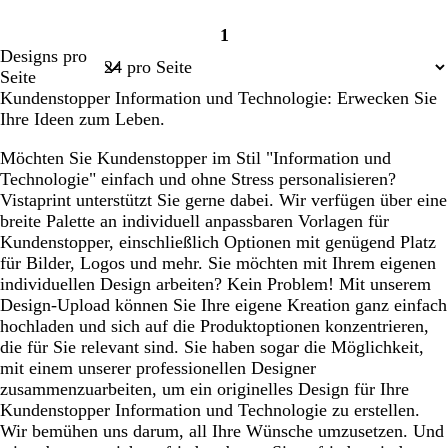
C
R
S
D
G
1
r
o
c
u
r
Seite
Designs pro
è
t
h
n
ü
1
Seite
m
w
k
n
Kundenstopper Information und Technologie: Erwecken Sie
e
a
e
Ihre Ideen zum Leben.
r
l
z
g
Möchten Sie Kundenstopper im Stil "Information und
r
Technologie" einfach und ohne Stress personalisieren?
a
Vistaprint unterstützt Sie gerne dabei. Wir verfügen über eine
u
breite Palette an individuell anpassbaren Vorlagen für
Kundenstopper, einschließlich Optionen mit genügend Platz
für Bilder, Logos und mehr. Sie möchten mit Ihrem eigenen
individuellen Design arbeiten? Kein Problem! Mit unserem
Design-Upload können Sie Ihre eigene Kreation ganz einfach
hochladen und sich auf die Produktoptionen konzentrieren,
die für Sie relevant sind. Sie haben sogar die Möglichkeit,
mit einem unserer professionellen Designer
zusammenzuarbeiten, um ein originelles Design für Ihre
Kundenstopper Information und Technologie zu erstellen.
Wir bemühen uns darum, all Ihre Wünsche umzusetzen. Und