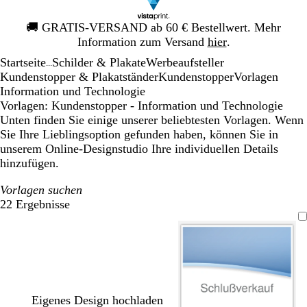
Galeriebild
🚚
GRATIS-VERSAND ab 60 € Bestellwert. Mehr
1
Information zum Versand
hier
.
von
Startseite
Schilder & Plakate
Werbeaufsteller
1
...
Kundenstopper & Plakatständer
Kundenstopper
Vorlagen
Information und Technologie
Vorlagen: Kundenstopper - Information und Technologie
Unten finden Sie einige unserer beliebtesten Vorlagen. Wenn
Sie Ihre Lieblingsoption gefunden haben, können Sie in
unserem Online-Designstudio Ihre individuellen Details
hinzufügen.
Vorlagen suchen
22 Ergebnisse
Filter
Eigenes Design hochladen