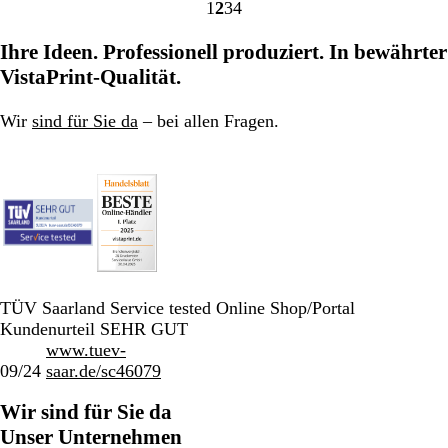
1
2
3
4
Gehe
Gehe
Gehe
Gehe
zu
zu
zu
zu
Ihre Ideen. Professionell produziert. In bewährter
Seite
Seite
Seite
Seite
VistaPrint-Qualität.
Wir
sind für Sie da
– bei allen Fragen.
TÜV Saarland Service tested Online Shop/Portal
Kundenurteil SEHR GUT
www.tuev-
09/24
saar.de/sc46079
Wir sind für Sie da
Unser Unternehmen