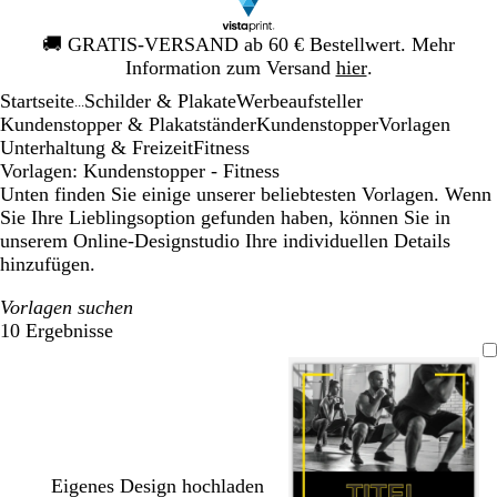
Galeriebild
🚚
GRATIS-VERSAND ab 60 € Bestellwert. Mehr
1
Information zum Versand
hier
.
von
Startseite
Schilder & Plakate
Werbeaufsteller
1
...
Kundenstopper & Plakatständer
Kundenstopper
Vorlagen
Unterhaltung & Freizeit
Fitness
Vorlagen: Kundenstopper - Fitness
Unten finden Sie einige unserer beliebtesten Vorlagen. Wenn
Sie Ihre Lieblingsoption gefunden haben, können Sie in
unserem Online-Designstudio Ihre individuellen Details
hinzufügen.
Vorlagen suchen
10 Ergebnisse
Filter
Eigenes Design hochladen