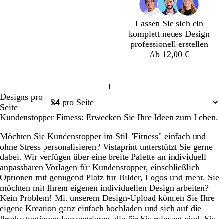
Lassen Sie sich ein
komplett neues Design
professionell erstellen
Ab 12,00 €
S
S
S
S
S
S
S
1
c
c
c
c
c
c
c
Seite
Designs pro
h
h
h
h
h
h
h
1
Seite
w
w
w
w
w
w
w
Kundenstopper Fitness: Erwecken Sie Ihre Ideen zum Leben.
a
a
a
a
a
a
a
r
r
r
r
r
r
r
Möchten Sie Kundenstopper im Stil "Fitness" einfach und
z
z
z
z
z
z
z
ohne Stress personalisieren? Vistaprint unterstützt Sie gerne
dabei. Wir verfügen über eine breite Palette an individuell
anpassbaren Vorlagen für Kundenstopper, einschließlich
Optionen mit genügend Platz für Bilder, Logos und mehr. Sie
möchten mit Ihrem eigenen individuellen Design arbeiten?
Kein Problem! Mit unserem Design-Upload können Sie Ihre
eigene Kreation ganz einfach hochladen und sich auf die
Produktoptionen konzentrieren, die für Sie relevant sind. Sie