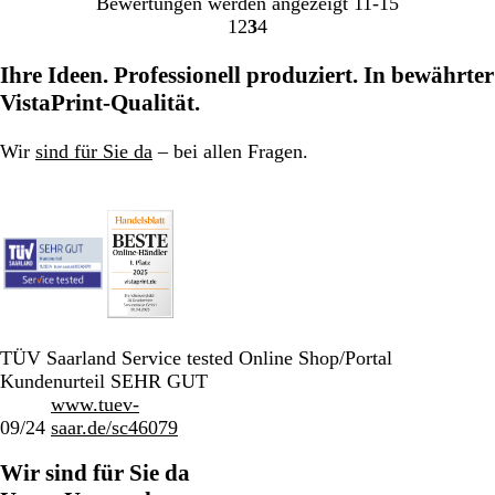
Bewertungen werden angezeigt
11-15
1
2
3
4
Gehe
Gehe
Gehe
Gehe
zu
zu
zu
zu
Ihre Ideen. Professionell produziert. In bewährter
Seite
Seite
Seite
Seite
VistaPrint-Qualität.
Wir
sind für Sie da
– bei allen Fragen.
TÜV Saarland Service tested Online Shop/Portal
Kundenurteil SEHR GUT
www.tuev-
09/24
saar.de/sc46079
Wir sind für Sie da