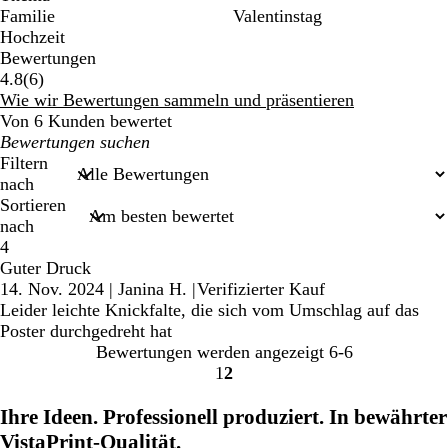
Familie
Valentinstag
Hochzeit
Bewertungen
6
4.8
(
6
)
Bewertungen
Wie wir Bewertungen sammeln und präsentieren
Von 6 Kunden bewertet
Meine
Sucheingaben
Filtern
nach
Sortieren
nach
4
Guter Druck
14. Nov. 2024
|
Janina H.
|
Verifizierter Kauf
Leider leichte Knickfalte, die sich vom Umschlag auf das
Poster durchgedreht hat
Bewertungen werden angezeigt
6-6
1
2
Gehe
Gehe
zu
zu
Ihre Ideen. Professionell produziert. In bewährter
Seite
Seite
VistaPrint-Qualität.