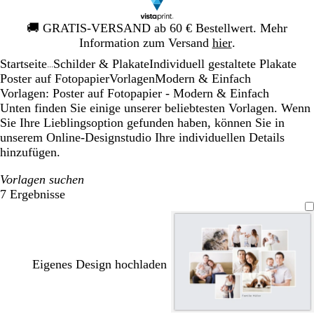
Galeriebild
🚚
GRATIS-VERSAND ab 60 € Bestellwert. Mehr
1
Information zum Versand
hier
.
von
Startseite
Schilder & Plakate
Individuell gestaltete Plakate
1
...
Poster auf Fotopapier
Vorlagen
Modern & Einfach
Vorlagen: Poster auf Fotopapier - Modern & Einfach
Unten finden Sie einige unserer beliebtesten Vorlagen. Wenn
Sie Ihre Lieblingsoption gefunden haben, können Sie in
unserem Online-Designstudio Ihre individuellen Details
hinzufügen.
Vorlagen suchen
7 Ergebnisse
Filter
Eigenes Design hochladen