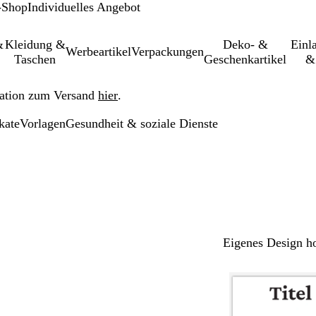
-Shop
Individuelles Angebot
&
Kleidung &
Deko- &
Einl­
Werbeartikel
Verpackungen
Taschen
Geschenkartikel
&
ation zum Versand
hier
.
kate
Vorlagen
Gesundheit & soziale Dienste
Eigenes Design h