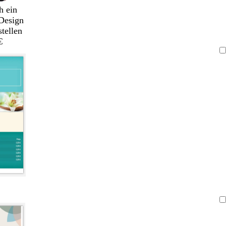
h ein
Design
stellen
€