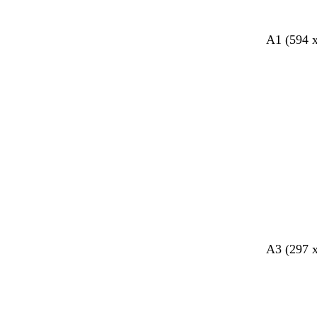
A1 (594 
Ladevorg
A3 (297 
Ladevorg