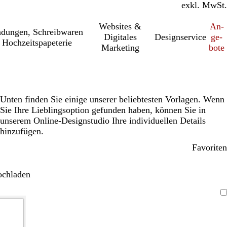
inkl. MwSt.
exkl. MwSt.
Websites &
An­­
a­dung­en, Schreib­wa­ren
Digitales
Designservice
ge­­
 Hochzeitspapeterie
Marketing
bo­­te
Unten finden Sie einige unserer beliebtesten Vorlagen. Wenn
Sie Ihre Lieblingsoption gefunden haben, können Sie in
unserem Online-Designstudio Ihre individuellen Details
hinzufügen.
Favoriten
ochladen