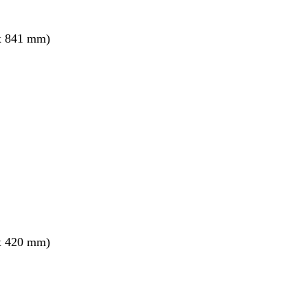
x 841 mm)
ang
x 420 mm)
ang