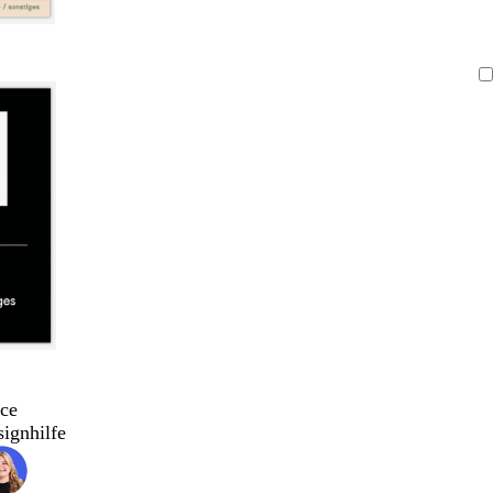
ce
signhilfe