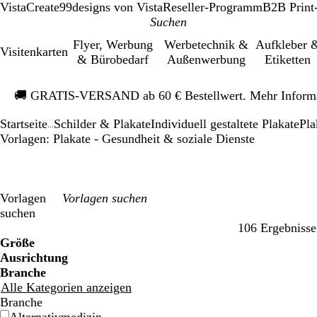
VistaCreate
99designs von Vista
Reseller-Programm
B2B Print
Flyer, Werbung
Werbetechnik &
Aufkleber 
Visitenkarten
& Bürobedarf
Außenwerbung
Etiketten
Galeriebild
🚚
GRATIS-VERSAND ab 60 € Bestellwert. Mehr Inform
1
von
Startseite
Schilder & Plakate
Individuell gestaltete Plakate
Pla
1
...
Vorlagen: Plakate - Gesundheit & soziale Dienste
Vorlagen
suchen
106 Ergebnisse
Filter
Größe
Ausrichtung
Branche
Alle Kategorien anzeigen
Branche