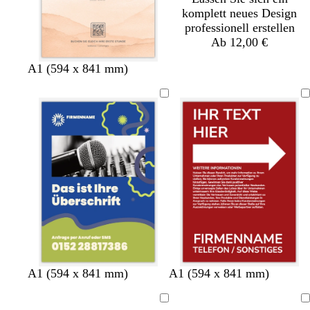
komplett neues Design
professionell erstellen
Ab 12,00 €
A1 (594 x 841 mm)
D
B
W
W
R
B
G
O
M
M
D
S
G
A1 (594 x 841 mm)
A1 (594 x 841 mm)
u
l
e
e
o
l
r
r
a
a
u
c
e
n
a
i
i
t
a
ü
a
g
g
n
h
l
Ladevorgang
Ladevorgang