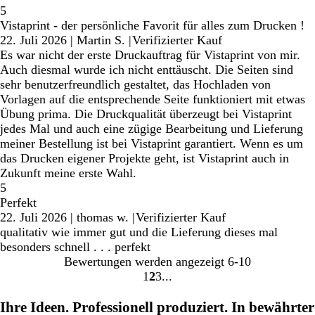
5
Vistaprint - der persönliche Favorit für alles zum Drucken !
22. Juli 2026
|
Martin S.
|
Verifizierter Kauf
Es war nicht der erste Druckauftrag für Vistaprint von mir.
Auch diesmal wurde ich nicht enttäuscht. Die Seiten sind
sehr benutzerfreundlich gestaltet, das Hochladen von
Vorlagen auf die entsprechende Seite funktioniert mit etwas
Übung prima. Die Druckqualität überzeugt bei Vistaprint
jedes Mal und auch eine zügige Bearbeitung und Lieferung
meiner Bestellung ist bei Vistaprint garantiert. Wenn es um
das Drucken eigener Projekte geht, ist Vistaprint auch in
Zukunft meine erste Wahl.
5
Perfekt
22. Juli 2026
|
thomas w.
|
Verifizierter Kauf
qualitativ wie immer gut und die Lieferung dieses mal
besonders schnell . . . perfekt
Bewertungen werden angezeigt
6-10
1
2
3
Gehe
Gehe
Gehe
zu
zu
zu
Ihre Ideen. Professionell produziert. In bewährter
Seite
Seite
Seite