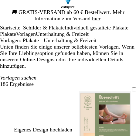
Galeriebild
🚚
GRATIS-VERSAND ab 60 € Bestellwert. Mehr
1
Information zum Versand
hier
.
von
Startseite
Schilder & Plakate
Individuell gestaltete Plakate
1
...
Plakate
Vorlagen
Unterhaltung & Freizeit
Vorlagen: Plakate - Unterhaltung & Freizeit
Unten finden Sie einige unserer beliebtesten Vorlagen. Wenn
Sie Ihre Lieblingsoption gefunden haben, können Sie in
unserem Online-Designstudio Ihre individuellen Details
hinzufügen.
Vorlagen suchen
186 Ergebnisse
Filter
Eigenes Design hochladen