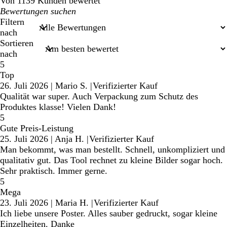
Von 1139 Kunden bewertet
Meine
Sucheingaben
Filtern
nach
Sortieren
nach
5
Top
26. Juli 2026
|
Mario S.
|
Verifizierter Kauf
Qualität war super. Auch Verpackung zum Schutz des
Produktes klasse! Vielen Dank!
5
Gute Preis-Leistung
25. Juli 2026
|
Anja H.
|
Verifizierter Kauf
Man bekommt, was man bestellt. Schnell, unkompliziert und
qualitativ gut. Das Tool rechnet zu kleine Bilder sogar hoch.
Sehr praktisch. Immer gerne.
5
Mega
23. Juli 2026
|
Maria H.
|
Verifizierter Kauf
Ich liebe unsere Poster. Alles sauber gedruckt, sogar kleine
Einzelheiten. Danke