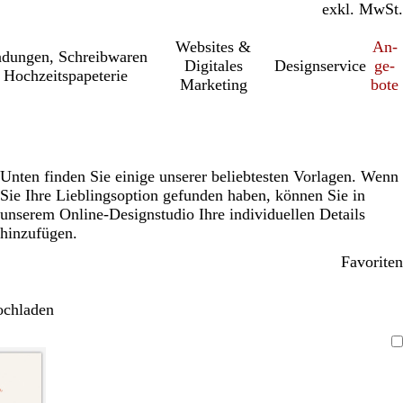
inkl. MwSt.
exkl. MwSt.
Websites &
An­­
a­dung­en, Schreib­wa­ren
Digitales
Designservice
ge­­
 Hochzeitspapeterie
Marketing
bo­­te
Unten finden Sie einige unserer beliebtesten Vorlagen. Wenn
Sie Ihre Lieblingsoption gefunden haben, können Sie in
unserem Online-Designstudio Ihre individuellen Details
hinzufügen.
Favoriten
ochladen