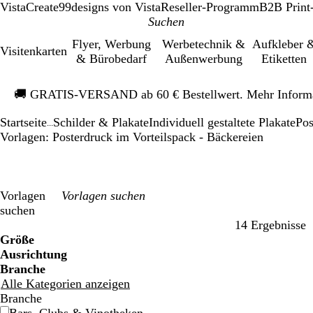
VistaCreate
99designs von Vista
Reseller-Programm
B2B Print
Flyer, Werbung
Werbetechnik &
Aufkleber 
Visitenkarten
& Bürobedarf
Außenwerbung
Etiketten
Galeriebild
🚚
GRATIS-VERSAND ab 60 € Bestellwert. Mehr Inform
1
von
Startseite
Schilder & Plakate
Individuell gestaltete Plakate
Pos
1
...
Vorlagen: Posterdruck im Vorteilspack - Bäckereien
Vorlagen
suchen
14 Ergebnisse
Filter
Größe
Ausrichtung
Branche
Alle Kategorien anzeigen
Branche