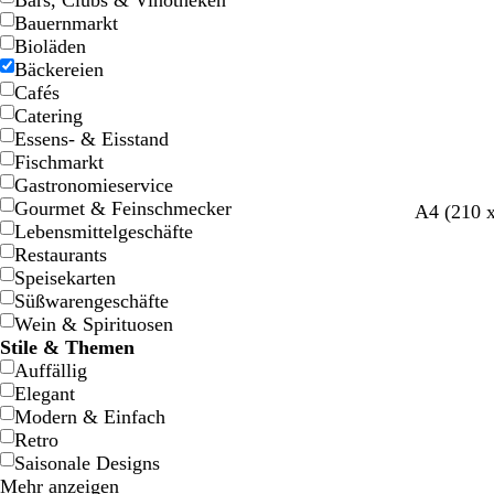
Bars, Clubs & Vinotheken
Bauernmarkt
Bioläden
Bäckereien
Cafés
Catering
Essens- & Eisstand
Fischmarkt
Gastronomieservice
Gourmet & Feinschmecker
C
W
G
A4 (210 
Lebensmittelgeschäfte
r
e
e
Restaurants
è
i
l
Speisekarten
m
ß
b
Süßwarengeschäfte
e
Wein & Spirituosen
Stile & Themen
Auffällig
Elegant
Modern & Einfach
Retro
Saisonale Designs
Mehr anzeigen