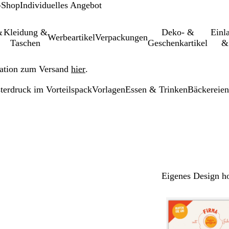
-Shop
Individuelles Angebot
&
Kleidung &
Deko- &
Einl­
Werbeartikel
Verpackungen
Taschen
Geschenkartikel
&
ation zum Versand
hier
.
terdruck im Vorteilspack
Vorlagen
Essen & Trinken
Bäckereien
Eigenes Design h