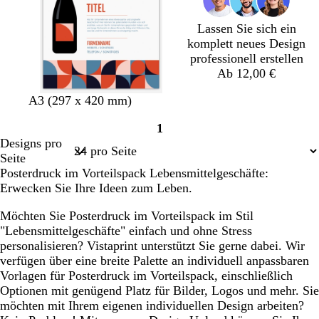
a
u
Lassen Sie sich ein
komplett neues Design
professionell erstellen
Ab 12,00 €
H
C
C
C
S
B
G
A3 (297 x 420 mm)
e
r
r
r
m
l
r
1
l
è
è
è
a
a
a
Seite
Designs pro
l
m
m
m
r
u
u
1
Seite
g
e
e
e
a
g
Posterdruck im Vorteilspack Lebensmittelgeschäfte:
r
g
r
Erwecken Sie Ihre Ideen zum Leben.
a
d
ü
u
n
Möchten Sie Posterdruck im Vorteilspack im Stil
"Lebensmittelgeschäfte" einfach und ohne Stress
personalisieren? Vistaprint unterstützt Sie gerne dabei. Wir
verfügen über eine breite Palette an individuell anpassbaren
Vorlagen für Posterdruck im Vorteilspack, einschließlich
Optionen mit genügend Platz für Bilder, Logos und mehr. Sie
möchten mit Ihrem eigenen individuellen Design arbeiten?