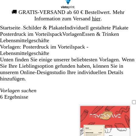
Galeriebild
🚚
GRATIS-VERSAND ab 60 € Bestellwert. Mehr
1
Information zum Versand
hier
.
von
Startseite
Schilder & Plakate
Individuell gestaltete Plakate
1
...
Posterdruck im Vorteilspack
Vorlagen
Essen & Trinken
Lebensmittelgeschäfte
Vorlagen: Posterdruck im Vorteilspack -
Lebensmittelgeschäfte
Unten finden Sie einige unserer beliebtesten Vorlagen. Wenn
Sie Ihre Lieblingsoption gefunden haben, können Sie in
unserem Online-Designstudio Ihre individuellen Details
hinzufügen.
Vorlagen suchen
6 Ergebnisse
Filter