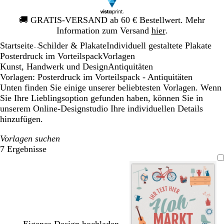
Galeriebild
🚚
GRATIS-VERSAND ab 60 € Bestellwert. Mehr
1
Information zum Versand
hier
.
von
Startseite
Schilder & Plakate
Individuell gestaltete Plakate
1
...
Posterdruck im Vorteilspack
Vorlagen
Kunst, Handwerk und Design
Antiquitäten
Vorlagen: Posterdruck im Vorteilspack - Antiquitäten
Unten finden Sie einige unserer beliebtesten Vorlagen. Wenn
Sie Ihre Lieblingsoption gefunden haben, können Sie in
unserem Online-Designstudio Ihre individuellen Details
hinzufügen.
Vorlagen suchen
7 Ergebnisse
Filter