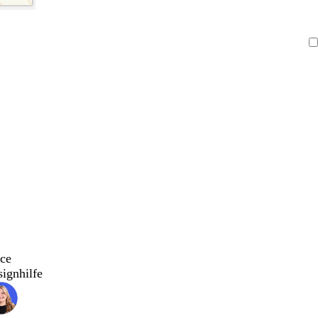
ce
signhilfe