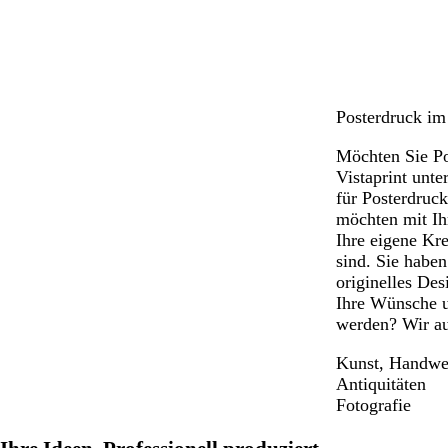
u
u
Posterdruck im
Möchten Sie Pos
Vistaprint unte
für Posterdruck
möchten mit Ih
Ihre eigene Kre
sind. Sie habe
originelles Des
Ihre Wünsche um
werden? Wir a
Kunst, Handwe
Antiquitäten
Fotografie