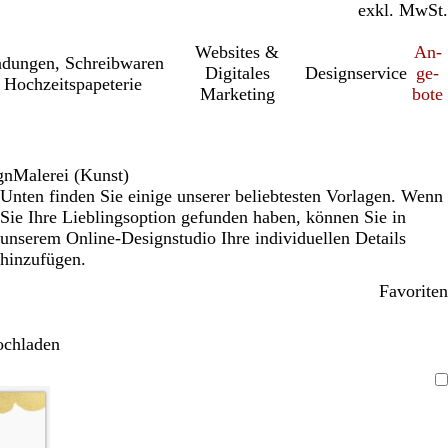
inkl. MwSt.
exkl. MwSt.
Websites &
An­­
a­dung­en, Schreib­wa­ren
Digitales
Designservice
ge­­
 Hochzeitspapeterie
Marketing
bo­­te
gn
Malerei (Kunst)
Unten finden Sie einige unserer beliebtesten Vorlagen. Wenn
Sie Ihre Lieblingsoption gefunden haben, können Sie in
unserem Online-Designstudio Ihre individuellen Details
hinzufügen.
Favoriten
ochladen