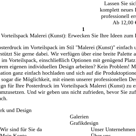
Lassen Sie sic
komplett neues 
professionell er
Ab 12,00 
1
Seite
 Vorteilspack Malerei (Kunst): Erwecken Sie Ihre Ideen zum 
1
terdruck im Vorteilspack im Stil "Malerei (Kunst)" einfach u
rstützt Sie gerne dabei. Wir verfügen über eine breite Palette
 im Vorteilspack, einschließlich Optionen mit genügend Platz
rem eigenen individuellen Design arbeiten? Kein Problem! 
ation ganz einfach hochladen und sich auf die Produktoptionen
n sogar die Möglichkeit, mit einem unserer professionellen 
ign für Ihre Posterdruck im Vorteilspack Malerei (Kunst) zu 
zusetzen. Und wir geben uns nicht zufrieden, bevor Sie zufri
uch.
rk und Design
Galerien
Grafikdesign
Wir sind für Sie da
Unser Unternehmen
Mein Konto
Über uns