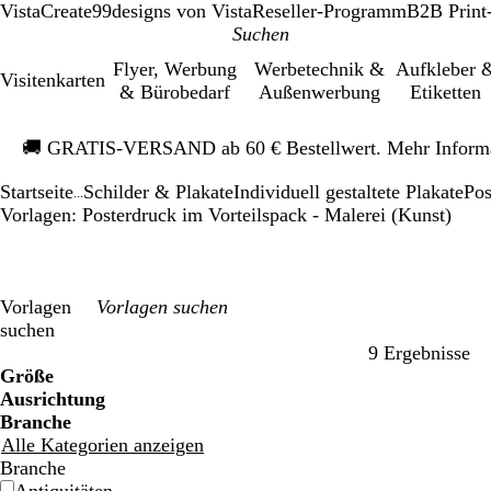
VistaCreate
99designs von Vista
Reseller-Programm
B2B Print
Flyer, Werbung
Werbetechnik &
Aufkleber 
Visitenkarten
& Bürobedarf
Außenwerbung
Etiketten
Galeriebild
🚚
GRATIS-VERSAND ab 60 € Bestellwert. Mehr Inform
1
von
Startseite
Schilder & Plakate
Individuell gestaltete Plakate
Pos
1
...
Vorlagen: Posterdruck im Vorteilspack - Malerei (Kunst)
Vorlagen
suchen
9 Ergebnisse
Filter
Größe
Ausrichtung
Branche
Alle Kategorien anzeigen
Branche