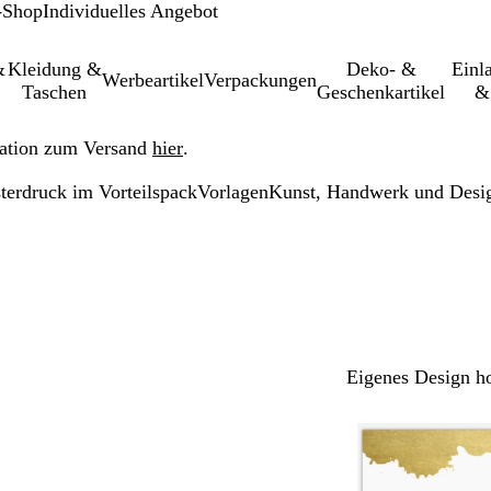
-Shop
Individuelles Angebot
&
Kleidung &
Deko- &
Einl­
Werbeartikel
Verpackungen
Taschen
Geschenkartikel
&
ation zum Versand
hier
.
terdruck im Vorteilspack
Vorlagen
Kunst, Handwerk und Desi
Eigenes Design h